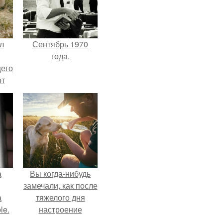
л
Сентябрь 1970
года.
щего
от
н
же
е
а
Вы когда-нибудь
замечали, как после
а
тяжелого дня
le.
настроение
поднимается от