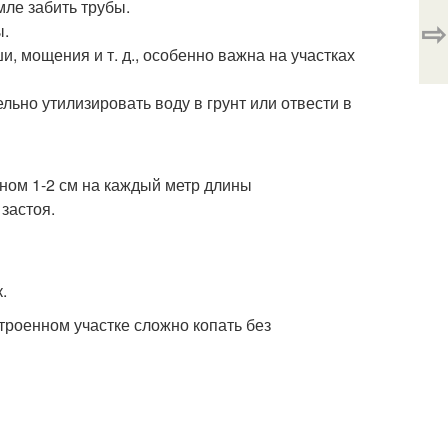
мле забить трубы.
⇨
ы.
, мощения и т. д., особенно важна на участках
ьно утилизировать воду в грунт или отвести в
лоном 1-2 см на каждый метр длины
застоя.
.
строенном участке сложно копать без