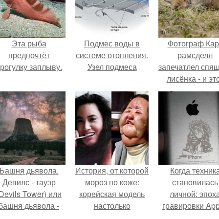
Эта рыба
Подмес воды в
Фотограф Кар
предпочтёт
системе отопления.
рамсделл
рогулку заплыву.
Узел подмеса
запечатлел спя
лисёнка - и эт
кадр способе
растопить да
самое сурово
сердце.
Башня дьявола.
История, от которой
Когда техник
Девилс - тауэр
мороз по коже:
становилась
Devils Tower) или
корейская модель
личной: эпох
башня дьявола -
настолько
гравировки App
монолит
увлеклась