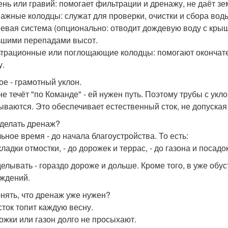
ень или гравий: помогает фильтрации и дренажу, не даёт зе
нажные колодцы: служат для проверки, очистки и сбора вод
невая система (опционально: отводит дождевую воду с крыши
ьшими перепадами высот.
ьтрационные или поглощающие колодцы: помогают окончател
у.
ое - грамотный уклон.
не течёт "по Команде" - ей нужен путь. Поэтому трубы с ук
ываются. Это обеспечивает естественный сток, не допуская 
 делать дренаж?
ьное время - до начала благоустройства. То есть:
кладки отмостки, - до дорожек и террас, - до газона и посадок
елывать - гораздо дороже и дольше. Кроме того, в уже обу
ждений.
онять, что дренаж уже нужен?
сток топит каждую весну.
рожки или газон долго не просыхают.