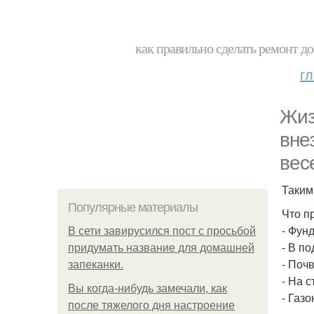
как правильно сделать ремонт до
г
Жиз
вне
вес
Таким
Популярные материалы
Что п
- Фун
В сети завирусился пост с просьбой
- В п
придумать название для домашней
- Поч
запеканки.
- На 
Вы когда-нибудь замечали, как
- Газо
после тяжелого дня настроение