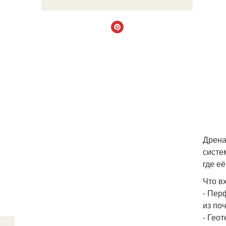
Дрена
систе
где е
Что в
- Пер
из по
- Гео