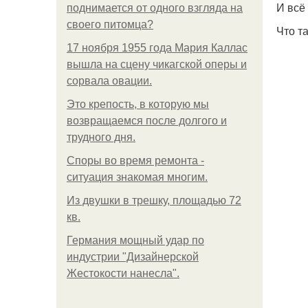
И всё
поднимается от одного взгляда на
своего питомца?
Что т
17 ноября 1955 года Мария Каллас
вышла на сцену чикагской оперы и
сорвала овации.
Это крепость, в которую мы
возвращаемся после долгого и
трудного дня.
Споры во время ремонта -
ситуация знакомая многим.
Из двушки в трешку, площадью 72
кв.
Германия мощный удар по
индустрии "Дизайнерской
Жестокости нанесла".