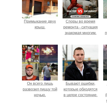
Примыкание двух
Споры во время
крыш.
ремонта - ситуация
знакомая многим.
п
Он всего лишь
Бывают ошибки,
развозил пиццу той
которые обходятся
ночью.
в целое состояние.
(