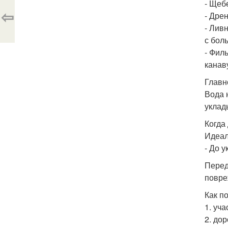
- Щеб
⇦
- Дре
- Лив
с бол
- Фил
канав
Главн
Вода 
уклад
Когда
Идеал
- До у
Перед
повре
Как п
1. уча
2. до