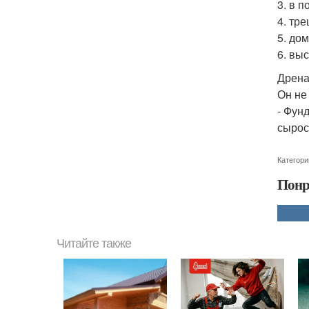
3. в 
4. тр
5. до
6. вы
Дрена
Он не
- Фунд
сырос
Категори
Понр
Читайте также