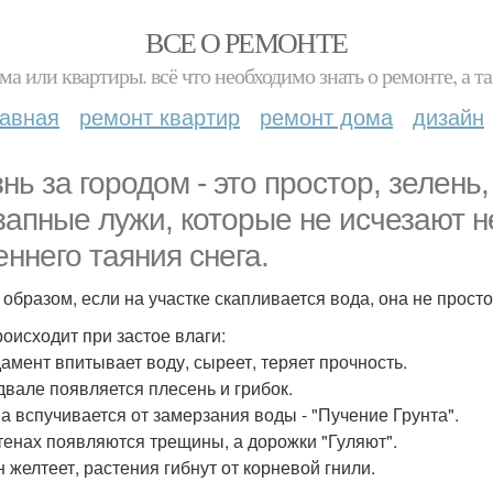
ВСЕ О РЕМОНТЕ
ма или квартиры. всё что необходимо знать о ремонте, а
лавная
ремонт квартир
ремонт дома
дизайн
нь за городом - это простор, зелень
запные лужи, которые не исчезают 
еннего таяния снега.
 образом, если на участке скапливается вода, она не просто
роисходит при застое влаги:
дамент впитывает воду, сыреет, теряет прочность.
одвале появляется плесень и грибок.
ва вспучивается от замерзания воды - "Пучение Грунта".
стенах появляются трещины, а дорожки "Гуляют".
н желтеет, растения гибнут от корневой гнили.