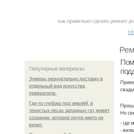
как правильно сделать ремонт до
г
Рем
Пом
Популярные материалы
под
Зумеры окончательно доставку в
Приве
отдельный вид искусства
свадь
превратили.
Где-то глубоко под землёй, в
Прошл
тенистых лесах западных гат, живёт
Но св
создание, которое почти никто не
- где
видит.
- вил