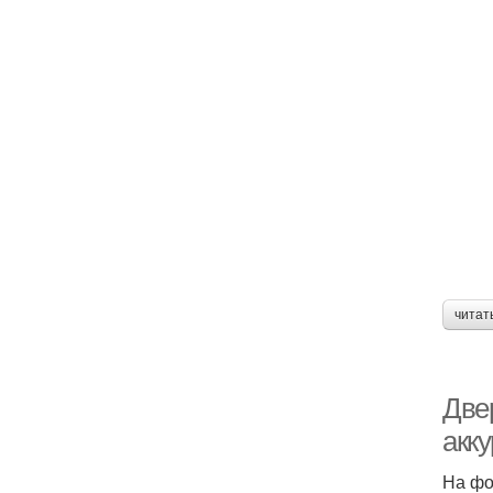
читат
Двер
акку
На фо