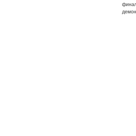
финал
демон