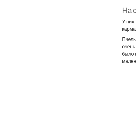
На 
У них
карма
Пчелы
очень
было 
мален