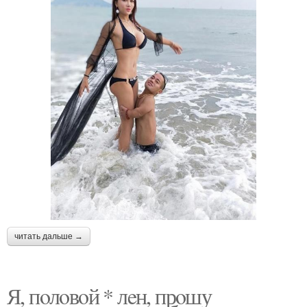
читать дальше →
Я, пoлoвoй * лeн, прoшу