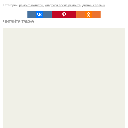
Категории:
ремонт комнаты
,
квартира после ремонта
,
дизайн спальни
Читайте также
Ремонт квартиры для начинающих. Какой ремонт
предстоит: косметический или капитальный