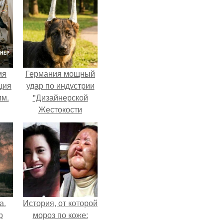
мя
Германия мощный
ция
удар по индустрии
им.
"Дизайнерской
Жестокости
нанесла".
а.
История, от которой
р
мороз по коже: