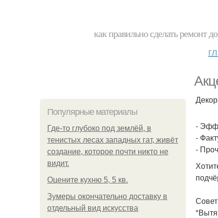
как правильно сделать ремонт до
г
Акц
Декор
Популярные материалы
- Эфф
Где-то глубоко под землёй, в
- Фак
тенистых лесах западных гат, живёт
- Про
создание, которое почти никто не
видит.
Хотит
подчё
Оцените кухню 5, 5 кв.
Зумеры окончательно доставку в
Совет
отдельный вид искусства
"Вытя