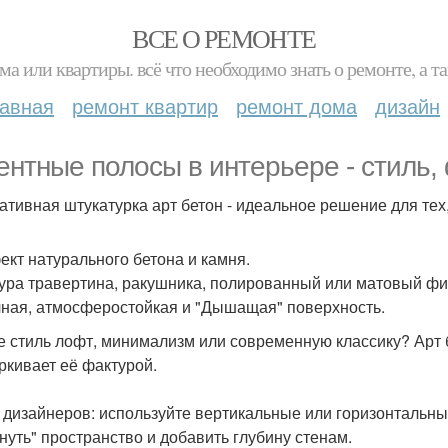
ВСЕ О РЕМОНТЕ
ма или квартиры. всё что необходимо знать о ремонте, а
лавная
ремонт квартир
ремонт дома
дизайн
ентные полосы в интерьере - стиль, 
ативная штукатурка арт бетон - идеальное решение для тех,
ект натурального бетона и камня.
тура травертина, ракушника, полированный или матовый ф
чная, атмосферостойкая и "Дышащая" поверхность.
е стиль лофт, минимализм или современную классику? Арт 
ркивает её фактурой.
 дизайнеров: используйте вертикальные или горизонтальны
нуть" пространство и добавить глубину стенам.