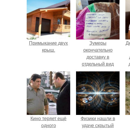
Примыкание двух
Зумеры
Д
крыш.
окончательно
доставку в
отдельный вид
искусства
превратили.
Кино теряет ещё
Физики нашли в
одного
удаче скрытый