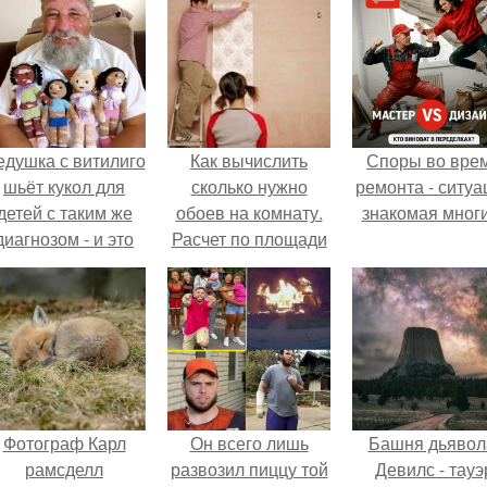
едушка с витилиго
Как вычислить
Споры во вре
шьёт кукол для
сколько нужно
ремонта - ситуа
детей с таким же
обоев на комнату.
знакомая мног
диагнозом - и это
Расчет по площади
трогает до слёз.
оклеиваемой
поверхности стен
Фотограф Карл
Он всего лишь
Башня дьявол
рамсделл
развозил пиццу той
Девилс - тауэ