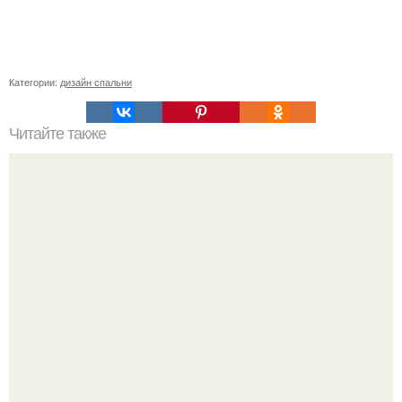
Категории:
дизайн спальни
Читайте также
На ДВП можно клеить обои. Чем обработать ДВП перед
поклейкой обоев?