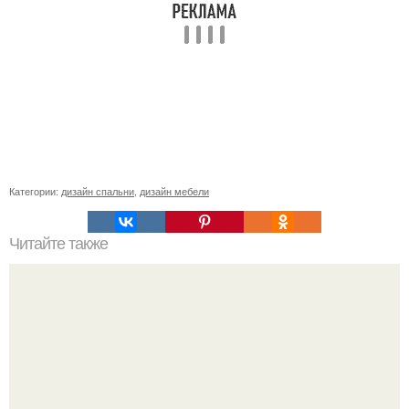
Категории:
дизайн спальни
,
дизайн мебели
Читайте также