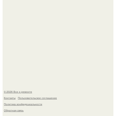
настолько увлеклась пластикой, что вколола себе в лицо
кулинарное масло.
Представьте, как выглядит мир глазами пчелы или
бабочки.
© 2026 Все о ремонте
Контакты
Пользовательское соглашение
Политика конфидециальности
Обратная связь