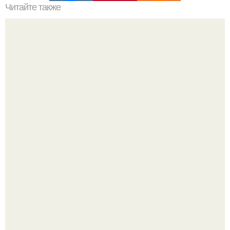
Читайте также
Очень хорошие идеи, берите на заметку.
Дедушка с витилиго шьёт кукол для детей с таким же
диагнозом - и это трогает до слёз.