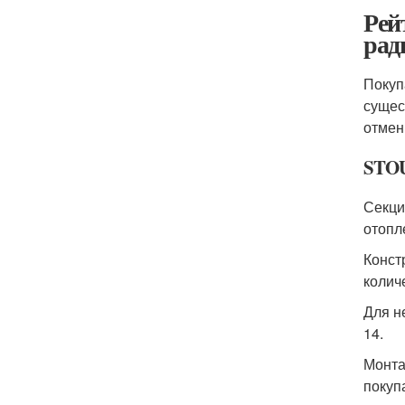
Рей
рад
Покуп
сущес
отмен
STOU
Секци
отопл
Конст
колич
Для н
14.
Монта
покупа