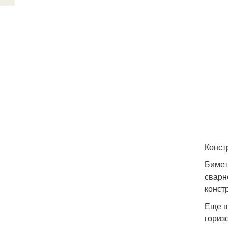
Конст
Бимет
сварн
конст
Еще в
гориз