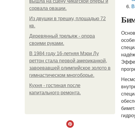
вышла на сцену чикагской оперы и
В
сорвала овации.
Бим
Из двушки в трешку, площадью 72
кв.
Основ
Деревянный трельяж - опора
особе
своими руками.
специ
В 1984 году 16-летняя Мэри Лу
надёж
реттон стала первой американкой,
Эффек
завоевавшей олимпийское золото в
прогр
гимнастическом многоборье.
Несмо
Кухня - гостиная после
внутр
капитального ремонта.
специ
обесп
бимет
гидро