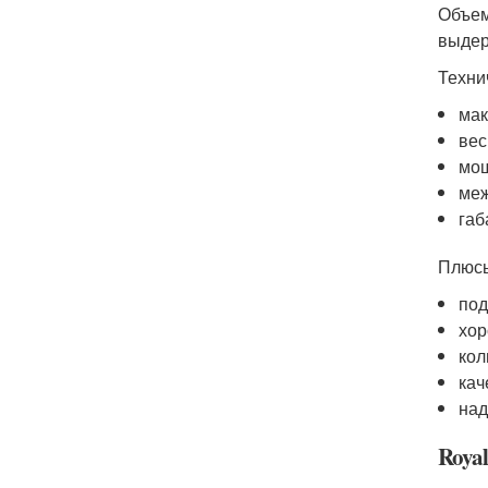
Объем
выдер
Техни
мак
вес
мощ
меж
габ
Плюс
под
хор
кол
кач
над
Royal