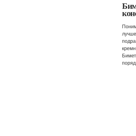
Бим
кон
Поним
лучше
подра
кремн
Бимет
поряд