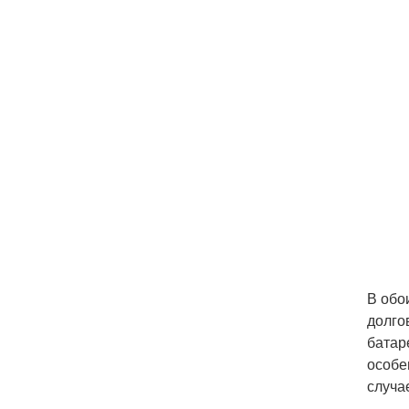
В обо
долго
батар
особе
случа