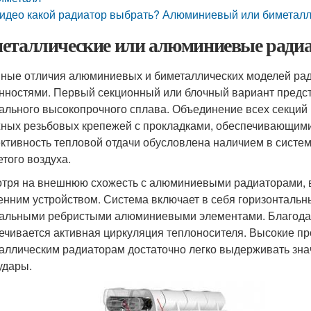
идео какой радиатор выбрать? Алюминиевый или биметалл
еталлические или алюминиевые радиа
ные отличия алюминиевых и биметаллических моделей рад
нностями. Первый секционный или блочный вариант предс
ального высокопрочного сплава. Объединение всех секций
ных резьбовых крепежей с прокладками, обеспечивающими
тивность тепловой отдачи обусловлена наличием в систем
етого воздуха.
тря на внешнюю схожесть с алюминиевыми радиаторами, в
енним устройством. Система включает в себя горизонтальн
альными ребристыми алюминиевыми элементами. Благодар
ечивается активная циркуляция теплоносителя. Высокие пр
аллическим радиаторам достаточно легко выдерживать зн
удары.