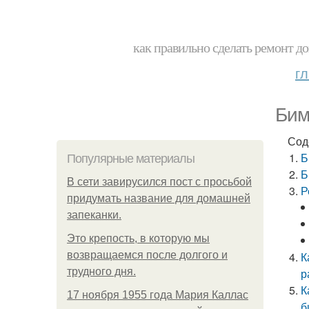
как правильно сделать ремонт до
г
Бим
Сод
Б
Популярные материалы
Б
В сети завирусился пост с просьбой
Р
придумать название для домашней
запеканки.
Это крепость, в которую мы
возвращаемся после долгого и
К
трудного дня.
р
К
17 ноября 1955 года Мария Каллас
б