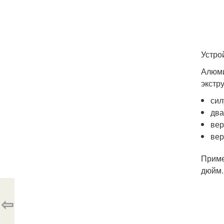
Устро
Алюми
экстр
сил
два
вер
вер
Приме
дюйм.
⇦