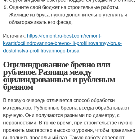
Оцените свой бюджет на строительные работы.
Жилище из бруса нужно дополнительно утеплять и
облагораживать его фасад.
Источник:
https://remont.ru-best.com/remont-
kvartir/ocilindrovannoe-brevno-ili-profilirovannyy-brus-
dostoinstva-profilirovannogo-brusa
Оцилиндрованное бревно или
рубленое. Разница между
оцилиндрованным и рубленым
бревном
В первую очередь отличается способ обработки
материалов. Рубленные бревна всегда обрабатывают
вручную. Они получаются разными по диаметру, с
неровностями. В то же время, при строительстве нужно
проявить мастерство высокого уровня, чтобы правильно
выполнить продольный паз. Такую работу доверяют