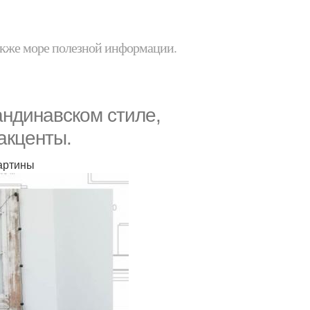
 также море полезной информации.
андинавском стиле,
акценты.
картины