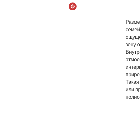
Разме
семейн
ощуще
зону 
Внутр
атмос
интер
приро
Такая
или п
полно