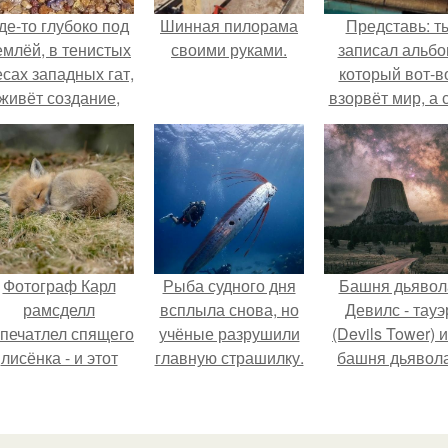
де-то глубоко под
Шинная пилорама
Представь: т
емлёй, в тенистых
своими руками.
записал альбо
есах западных гат,
который вот-в
живёт создание,
взорвёт мир, а 
торое почти никто
в этот момен
не видит.
ночуешь в маши
Фотограф Карл
Рыба судного дня
Башня дьявол
рамсделл
всплыла снова, но
Девилс - тауэ
апечатлел спящего
учёные разрушили
(Devils Tower) 
лисёнка - и этот
главную страшилку.
башня дьявола
кадр способен
монолит
растопить даже
вулканическо
самое суровое
происхожден