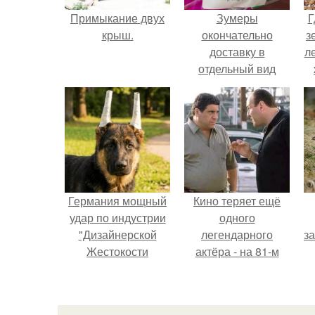
Примыкание двух
Зумеры
Г
крыш.
окончательно
з
доставку в
л
отдельный вид
искусства
ко
превратили.
Германия мощный
Кино теряет ещё
удар по индустрии
одного
"Дизайнерской
легендарного
з
Жестокости
актёра - на 81-м
нанесла".
году жизни не стало
Винсента пасторе.