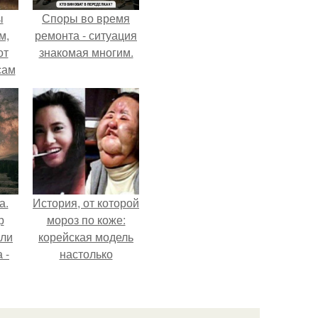
ы
Споры во время
м,
ремонта - ситуация
от
знакомая многим.
сам
т
не.
а.
История, от которой
р
мороз по коже:
или
корейская модель
 -
настолько
увлеклась
го
пластикой, что
ия
вколола себе в