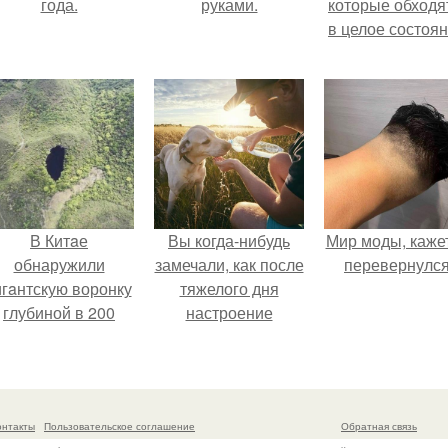
года.
руками.
которые обходя
в целое состоян
В Китaе
Вы когда-нибудь
Мир моды, кажет
обнаружили
замечали, как после
перевернулся
игaнтскую воронку
тяжелого дня
глубиной в 200
настроение
метров с
поднимается от
первобытным
одного взгляда на
лесом внутри.
своего питомца?
онтакты
Пользовательское соглашение
Обратная связь