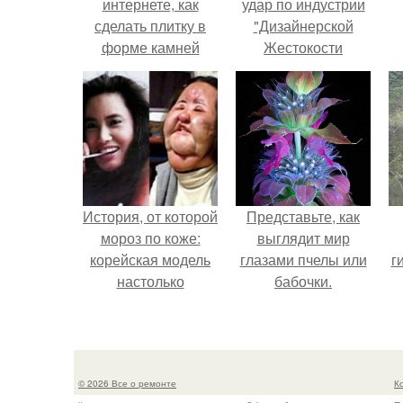
интернете, как
удар по индустрии
сделать плитку в
"Дизайнерской
форме камней
Жестокости
своими руками.
нанесла".
История, от которой
Представьте, как
мороз по коже:
выглядит мир
корейская модель
глазами пчелы или
г
настолько
бабочки.
увлеклась
пластикой, что
вколола себе в
лицо кулинарное
© 2026 Все о ремонте
К
масло.