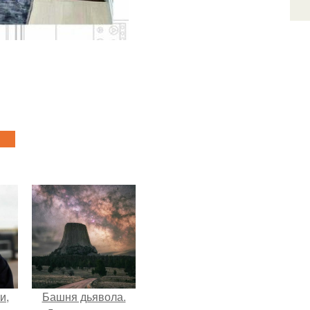
и,
Башня дьявола.