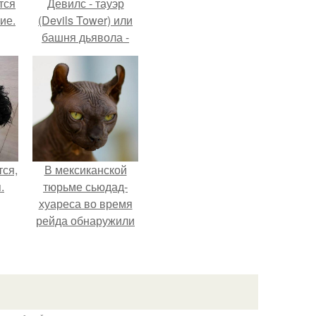
тся
Девилс - тауэр
ие.
(Devils Tower) или
башня дьявола -
монолит
вулканического
происхождения
высотой 1558 м над
уровнем моря.
ся,
В мексиканской
.
тюрьме сьюдад-
хуареса во время
рейда обнаружили
необычного узника
- лысого сфинкса с
татуировками.