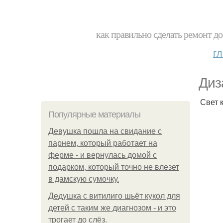
как правильно сделать ремонт до
г
Диз
Свет 
Популярные материалы
Девушка пошла на свидание с
парнем, который работает на
ферме - и вернулась домой с
подарком, который точно не влезет
в дамскую сумочку.
Дедушка с витилиго шьёт кукол для
детей с таким же диагнозом - и это
трогает до слёз.