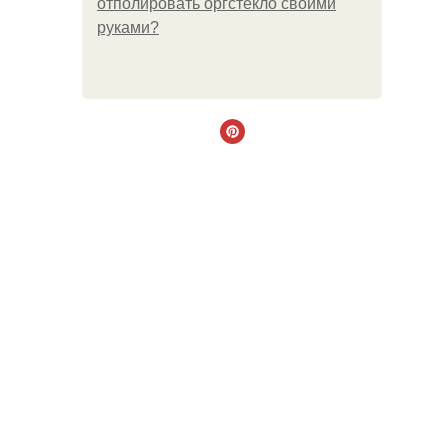
отполировать оргстекло своими
руками?