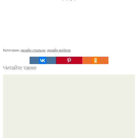
Категории:
дизайн спальни
,
дизайн мебели
Читайте также
Примыкание двух крыш.