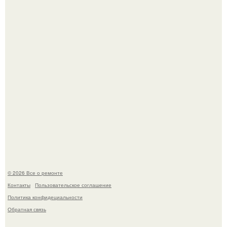
Когда техника становилась личной: эпоха гравировки
Apple.
Представьте: больше десяти лет жизни - с хроническими
болячками.
© 2026 Все о ремонте
Контакты
Пользовательское соглашение
Политика конфидециальности
Обратная связь