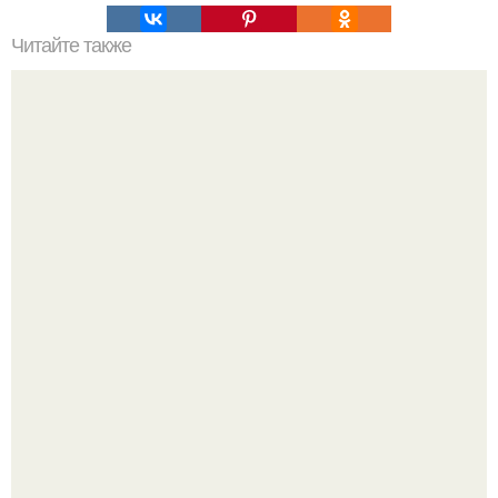
Читайте также
Влияние зеленого цвета на настроение и комфортность
в квартире
Германия мощный удар по индустрии "Дизайнерской