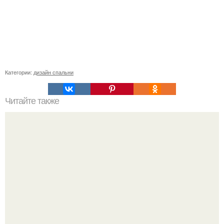
Категории:
дизайн спальни
Читайте также
Если в доме нет вентиляции, что делать. Делаем
естественную вентиляцию в частном доме своими
руками