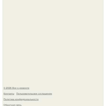
Мир моды, кажется, перевернулся.
В мексиканской тюрьме сьюдад-хуареса во время рейда
обнаружили необычного узника - лысого сфинкса с
татуировками.
© 2026 Все о ремонте
Контакты
Пользовательское соглашение
Политика конфидециальности
Обратная связь