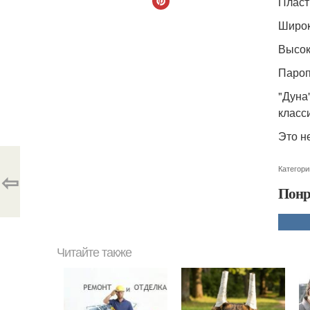
Пласт
Широк
Высок
Пароп
"Дуна
класс
Это н
Категори
⇦
Понр
Читайте также