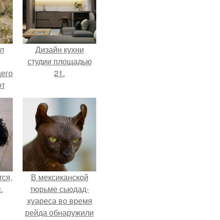
л
Дизайн кухни
студии площадью
щего
21.
от
н
же
е
ся,
В мексиканской
.
тюрьме сьюдад-
хуареса во время
рейда обнаружили