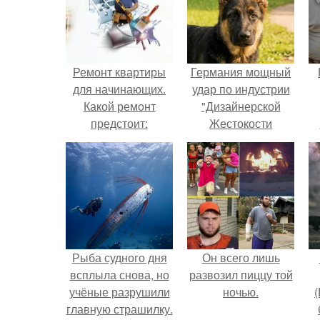
Ремонт квартиры
Германия мощный
для начинающих.
удар по индустрии
Какой ремонт
"Дизайнерской
предстоит:
Жестокости
косметический или
нанесла".
г
капитальный
В
Рыба судного дня
Он всего лишь
всплыла снова, но
развозил пиццу той
учёные разрушили
ночью.
(
главную страшилку.