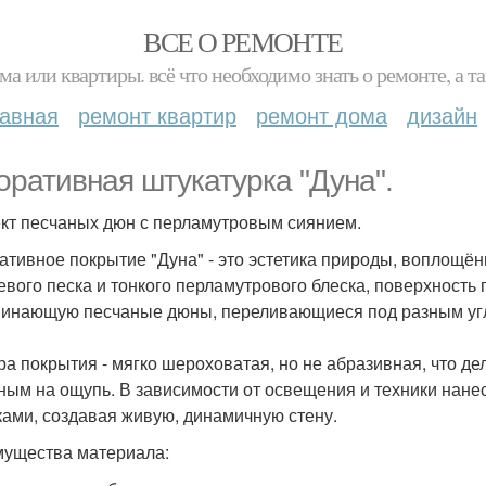
ВСЕ О РЕМОНТЕ
ма или квартиры. всё что необходимо знать о ремонте, а
лавная
ремонт квартир
ремонт дома
дизайн
оративная штукатурка "Дуна".
т песчаных дюн с перламутровым сиянием.
ативное покрытие "Дуна" - это эстетика природы, воплощён
евого песка и тонкого перламутрового блеска, поверхность
инающую песчаные дюны, переливающиеся под разным уг
ра покрытия - мягко шероховатая, но не абразивная, что де
ным на ощупь. В зависимости от освещения и техники нане
ками, создавая живую, динамичную стену.
ущества материала: