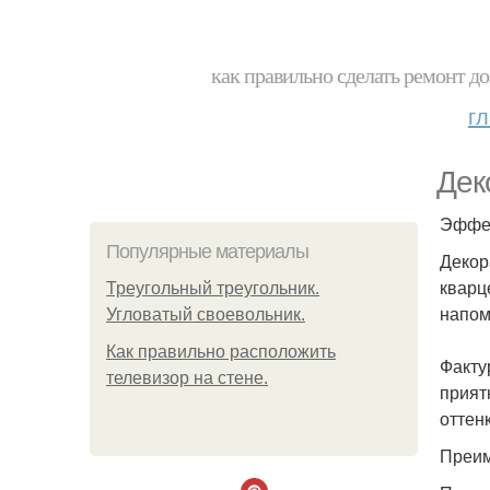
как правильно сделать ремонт до
г
Дек
Эффек
Популярные материалы
Декор
кварц
Треугольный треугольник.
напом
Угловатый своевольник.
Как правильно расположить
Факту
телевизор на стене.
прият
оттен
Преим