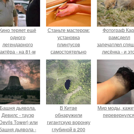
Кино теряет ещё
Станьте мастером:
Фотограф Кар
одного
установка
рамсделл
легендарного
плинтусов
запечатлел спя
актёра - на 81-м
самостоятельно
лисёнка - и эт
оду жизни не стало
кадр способе
инсента пасторе.
растопить да
самое сурово
сердце.
Башня дьявола.
В Китaе
Мир моды, кажет
Девилс - тауэр
обнаружили
перевернулся
Devils Tower) или
гигaнтскую воронку
башня дьявола -
глубиной в 200