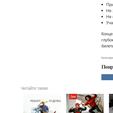
При
Не 
Не 
Уча
Конце
глубо
билет
Категори
Понр
Читайте также