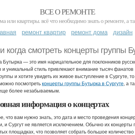
ВСЕ О РЕМОНТЕ
ма или квартиры. всё что необходимо знать о ремонте, а
лавная
ремонт квартир
ремонт дома
дизайн
 и когда смотреть концерты группы Б
а Бутырка — это имя нарицательное для поклонников русско
ы и уникальный стиль привлекают внимание тысяч фанатов 
группы и хотите увидеть их живое выступление в Сургуте, то
 можно посмотреть
концерты группы Бутырка в Сургуте
, а 
еще более незабываемым.
овная информация о концертах
е, что вам нужно знать, это дата и место проведения конце
и, и Сургут не является исключением. Обычно их концерты 
тых площадках, что позволяет собрать большое количество 