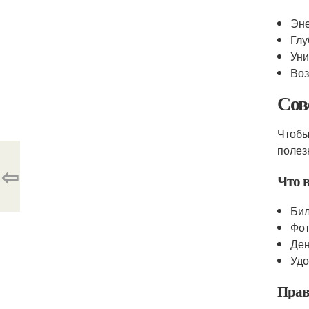
Эне
Глу
Уни
Воз
Сов
Чтобы
полез
⇦
Что в
Бил
Фот
Ден
Удо
Прав