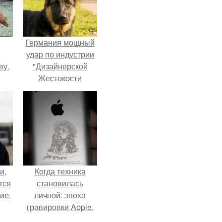
Германия мощный
удар по индустрии
ву.
"Дизайнерской
Жестокости
нанесла".
и,
Когда техника
тся
становилась
ие.
личной: эпоха
гравировки Apple.