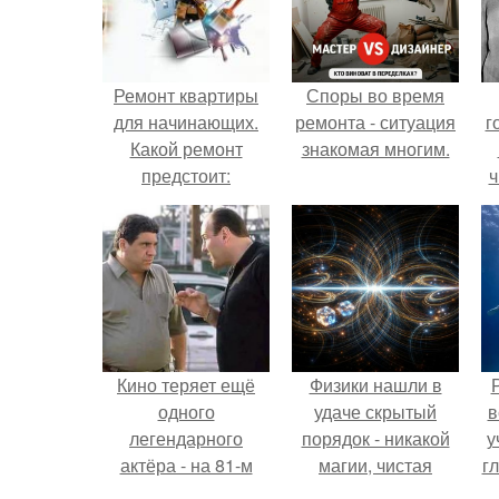
Ремонт квартиры
Споры во время
для начинающих.
ремонта - ситуация
г
Какой ремонт
знакомая многим.
предстоит:
ч
косметический или
капитальный
Кино теряет ещё
Физики нашли в
одного
удаче скрытый
в
легендарного
порядок - никакой
у
актёра - на 81-м
магии, чистая
г
году жизни не стало
квантовая