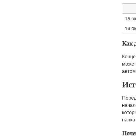
15 о
16 о
Как д
Конце
может
автом
Ист
Перед
начал
котор
панка
Поче