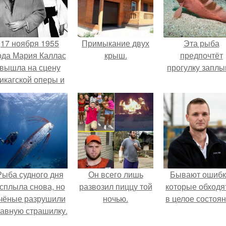
17 ноября 1955
Примыкание двух
Эта рыба
ода Мария Каллас
крыш.
предпочтёт
вышла на сцену
прогулку заплы
икагской оперы и
сорвала овации.
Рыба судного дня
Он всего лишь
Бывают ошибк
сплыла снова, но
развозил пиццу той
которые обходя
чёные разрушили
ночью.
в целое состоян
лавную страшилку.