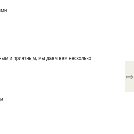
ыми
ым и приятным, мы даем вам несколько
⇨
ты