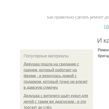
как правильно сделать ремонт до
г
И к
Ремон
брига
Популярные материалы
Девушка пошла на свидание с
парнем, который работает на
ферме - и вернулась домой с
подарком, который точно не влезет
в дамскую сумочку.
Дедушка с витилиго шьёт кукол для
детей с таким же диагнозом - и это
трогает до слёз.