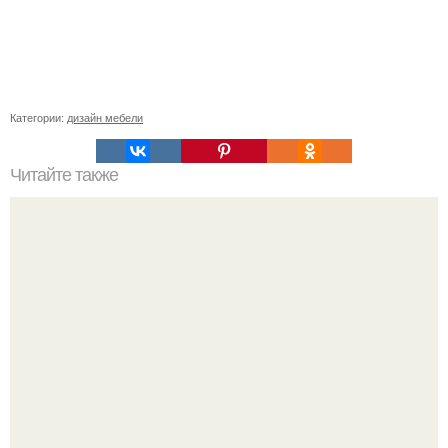
Категории:
дизайн мебели
Читайте также
Ремонт квартиры для начинающих. Какой ремонт
предстоит: косметический или капитальный