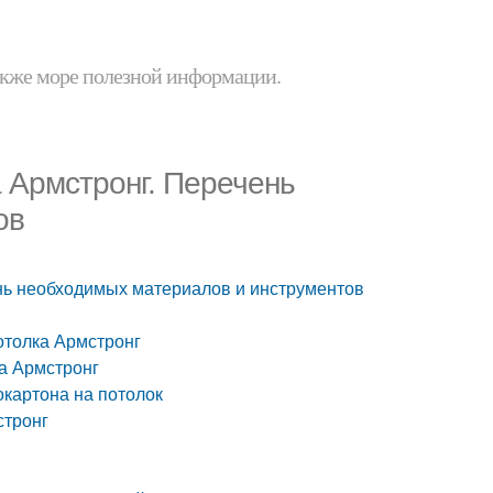
 также море полезной информации.
 Армстронг. Перечень
ов
нь необходимых материалов и инструментов
отолка Армстронг
ка Армстронг
окартона на потолок
стронг