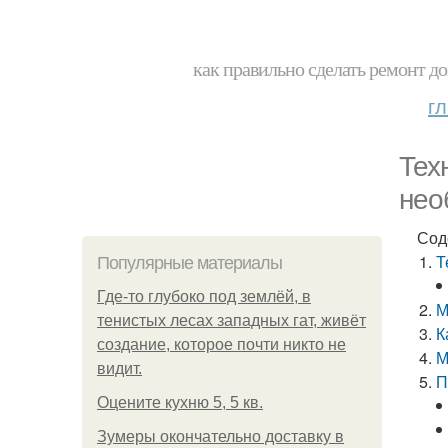
как правильно сделать ремонт до
г
Тех
нео
Сод
Т
Популярные материалы
Где-то глубоко под землёй, в
М
тенистых лесах западных гат, живёт
К
создание, которое почти никто не
М
видит.
П
Оцените кухню 5, 5 кв.
Зумеры окончательно доставку в