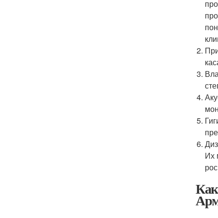
про
про
пон
кли
При
кас
Вла
сте
Аку
мон
Гиг
пре
Диз
Их 
рос
Как
Арм