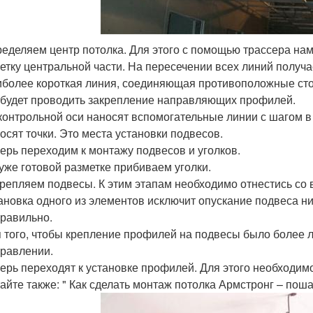
еделяем центр потолка. Для этого с помощью трассера наме
етку центральной части. На пересечении всех линий получа
более короткая линия, соединяющая противоположные сто
будет проводить закрепление направляющих профилей.
контрольной оси наносят вспомогательные линии с шагом в 1
осят точки. Это места установки подвесов.
ерь переходим к монтажу подвесов и уголков.
уже готовой разметке прибиваем уголки.
репляем подвесы. К этим этапам необходимо отнестись со 
ановка одного из элементов исключит опускание подвеса ни
равильно.
 того, чтобы крепление профилей на подвесы было более л
равлении.
ерь переходят к установке профилей. Для этого необходимо
айте также: " Как сделать монтаж потолка Армстронг – поша