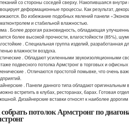
теканий со стороны соседей сверху. Накопившаяся внутри 
воцирует деформационные процессы. Как результат, декор
ижаются. Во избежание подобных явлений панели «Эконом
матконтролем и стабильной влажностью.
ма . Более дорогая разновидность, обладающая улучшенн
ается более высокой прочности, влагостойкости (85%), шу
гостойкие . Специальная группа изделий, разработанная 
пенью влажности воздуха.
стические . Обладают усиленными звукоизоляционными св
таже подвесного потолка Армстронг в торговых и офисны
иенические . Отличаются простотой помывке, что очень ва
дприятий.
айнерские . Панели данного типа обладают оригинальным 
можно встретить в клубах, ресторанах, барах. Готовая отде
кошной. Дизайнерские вставки относят к наиболее дорогим
 собрать потолок Армстронг по диаго
стронг