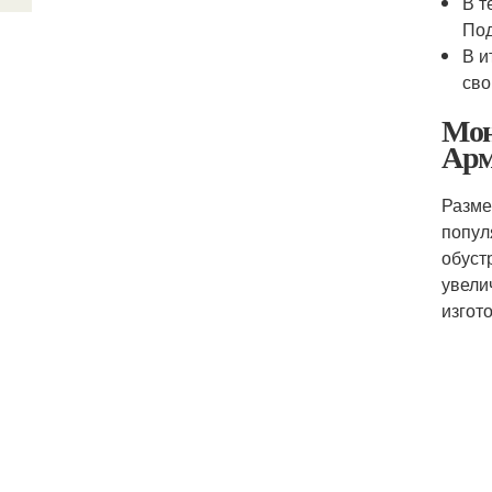
В т
Под
В и
сво
Мон
Арм
Разме
попул
обуст
увели
изгот