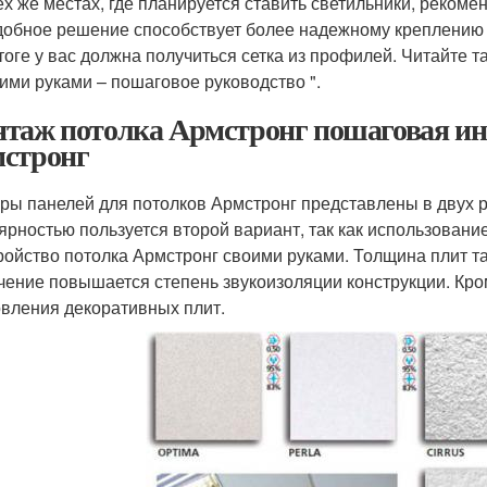
ех же местах, где планируется ставить светильники, реком
обное решение способствует более надежному креплению 
тоге у вас должна получиться сетка из профилей. Читайте т
ими руками – пошаговое руководство ".
таж потолка Армстронг пошаговая ин
стронг
ры панелей для потолков Армстронг представлены в двух р
ярностью пользуется второй вариант, так как использовани
ройство потолка Армстронг своими руками. Толщина плит та
чение повышается степень звукоизоляции конструкции. Кро
овления декоративных плит.