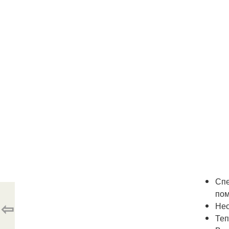
Спе
пом
⇦
Нео
Теп