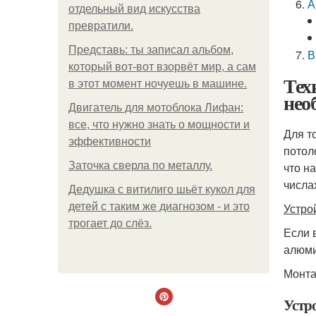
А
отдельный вид искусства
превратили.
Представь: ты записал альбом,
В
который вот-вот взорвёт мир, а сам
Тех
в этот момент ночуешь в машине.
нео
Двигатель для мотоблока Лифан:
все, что нужно знать о мощности и
Для т
эффективности
потол
Заточка сверла по металлу.
что н
числа
Дедушка с витилиго шьёт кукол для
детей с таким же диагнозом - и это
Устро
трогает до слёз.
Если 
алюми
Монта
Устр