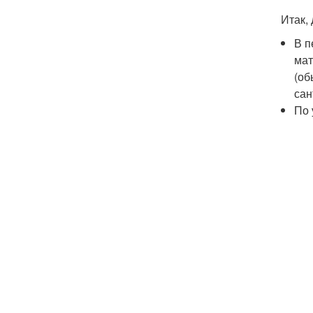
Итак,
В п
мат
(об
сан
По 