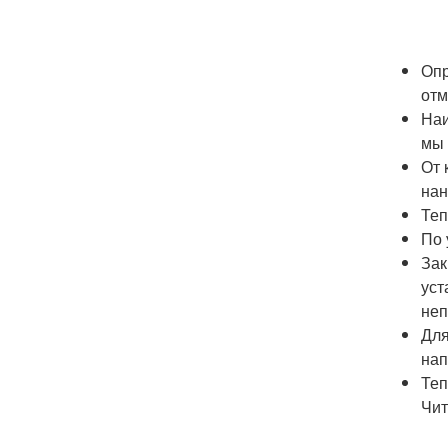
Опр
отм
Наи
мы 
От 
нан
Теп
По 
Зак
уст
неп
Для
нап
Теп
Чит