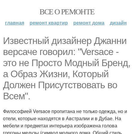
ВСЕ О РЕМОНТЕ
главная
ремонт квартир
ремонт дома
дизайн
Известный дизайнер Джанни
версаче говорил: "Versace -
это не Просто Модный Бренд,
а Образ Жизни, Который
Должен Присутствовать во
Всем".
Философией Versace пропитана не только одежда, но и
отели, которые находятся в Австралии и в Дубае. На
мебели и предметах интерьера изображена голова
горгоны медузы (символ модного дома. Общий стиль