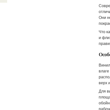
Совре
отлич
Они н
покра
Что к
и фли
прави
Особ
Винил
влаге
распо
верх и
Для в
площа
обойн
рабоч