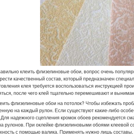
равильно клеить флизелиновые обои, вопрос очень популярн
рести качественный состав, который предназначен специал
товления клея требуется воспользоваться инструкцией про
яться, после чего клей тщательно перемешивают и вынимают
леить флизелиновые обои на потолок? Чтобы избежать проб
енную на каждый рулон. Если существуют какие-либо особе
. Для надежного сцепления кромок обоев рекомендуется см
а рулонов. При оклейке флизелиновыми обоями клеевой со
хность с помощью валика. Применять нужно лишь составы, 