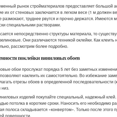
менный рынок стройматериалов предоставляет большой ас
ие их от стеновых заключается в легком весе (1 м должен в
е размокают, труднее рвутся и прочно держатся. Имеются 
ски специальными растворами.
асается непосредственно структуры материала, то существ
зелиновые. Они различаются техникой оклейки. Как клеить
льно, рассмотрим более подробно.
енности поклейки виниловых обоев
овые обои прослужат порядка 5 лет без заметных изменений
 позволяют наклеить их самостоятельно. Во избежание заме
лагать отрезы обоев в определенной последовательности (к
 низ.
иниловых изделий покупайте специальный, надежный клей. 
дью потолка в короткие сроки. Наносить его необходимо р
ая полоса складывается «конвертом». Только после этого 
ей поверхности.