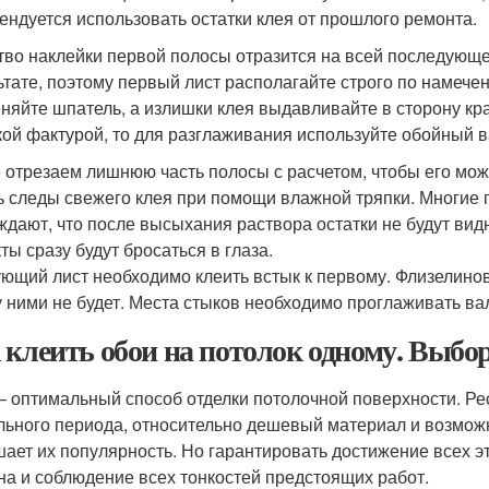
ендуется использовать остатки клея от прошлого ремонта.
тво наклейки первой полосы отразится на всей последующей
ьтате, поэтому первый лист располагайте строго по намече
няйте шпатель, а излишки клея выдавливайте в сторону кр
кой фактурой, то для разглаживания используйте обойный ва
 отрезаем лишнюю часть полосы с расчетом, чтобы его мож
ь следы свежего клея при помощи влажной тряпки. Многие
ждают, что после высыхания раствора остатки не будут видн
ты сразу будут бросаться в глаза.
ющий лист необходимо клеить встык к первому. Флизелино
 ними не будет. Места стыков необходимо проглаживать вали
 клеить обои на потолок одному. Выбор
– оптимальный способ отделки потолочной поверхности. Р
льного периода, относительно дешевый материал и возмож
ает их популярность. Но гарантировать достижение всех эт
на и соблюдение всех тонкостей предстоящих работ.