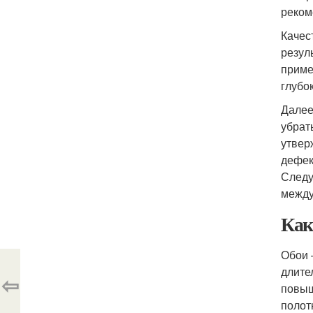
реком
Качес
резул
приме
глубо
Далее
убрат
утвер
дефек
Следу
между
Как
Обои 
длите
⇦
повыш
полот