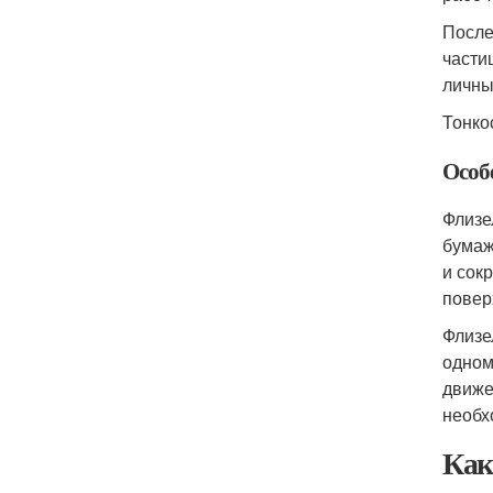
После
части
личны
Тонко
Особ
Флизе
бумаж
и сок
повер
Флизе
одном
движе
необх
Как