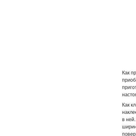
Как п
приоб
приго
насто
Как к
накле
в ней
ширин
повер