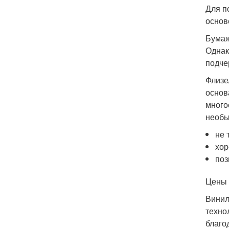
Для п
основ
Бумаж
Однак
подче
Флизе
основ
много
необы
не 
хор
поз
Цены 
Винил
техно
благо