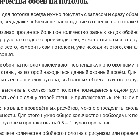
ичества обоев на потолок
 для потолка всегда нужно покупать с запасом и сразу обр
и, ведь даже небольшое расхождение в оттенке на потолке 
азинах продаётся большое количество разных видов обойно
р рулона от одного производителя, может отличаться от друг
е всего, измерить сам потолок и, уже исходя из этого, счит
вания.
ак обои на потолок наклеивают перпендикулярно оконному п
 стены, на которой находиться данный оконный проём. Для 
лить её на ширину рулона, выбранных обоев – в итоге полу
 высчитать, сколько таких полотен помещается в одном рул
лить её на длину второй стены и приплюсовать к ней 10 см п
я из выше проведённых расчётов, можно определить, сколь
хности. Для этого нужно общее количество необходимых по
 рулоне и приплюсовать 0,5 – 1 рулон про запас.
асчете количества обойного полотна с рисунком или орнаме