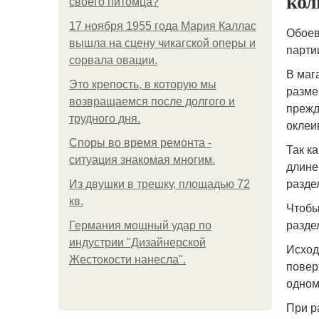
кол
своего питомца?
17 ноября 1955 года Мария Каллас
Обоев
вышла на сцену чикагской оперы и
парти
сорвала овации.
В маг
Это крепость, в которую мы
разме
возвращаемся после долгого и
прежд
трудного дня.
оклеи
Споры во время ремонта -
Так к
ситуация знакомая многим.
длине
разде
Из двушки в трешку, площадью 72
кв.
Чтобы
разде
Германия мощный удар по
индустрии "Дизайнерской
Исход
Жестокости нанесла".
повер
одном
При р