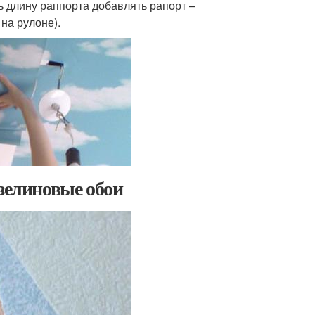
ь длину раппорта добавлять рапорт –
на рулоне).
изелиновые обои