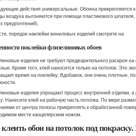
дующие действия универсальные. Обоина прикрепляется к 
цы воздуха выгоняются при помощи пластикового шпателя, у
х предпочтений).
сти, порядок наклейки виниловых изделий смотрите на
енности поклейки флизелиновых обоев
линовые изделия не требуют предварительного раскроя на 
ные. Кроме того, клей наносится только на потолок. Это эк
ращает время на поклейку. Вдобавок, они очень плотные, п
хности.
линовые изделия упрощают процесс внутренней отделки, а 
у. Нанесите клей на рабочую часть потолка. По мере раз
ниями от центра полосы прикреплять к обработанной повер
одимом месте канцелярским ножом.
 клеить обои на потолок под покраску