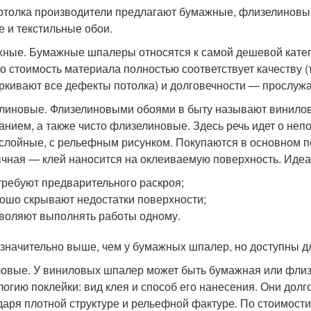
отолка производители предлагают бумажные, флизелиновы
е и текстильные обои.
ные. Бумажные шпалеры относятся к самой дешевой катег
о стоимость материала полностью соответствует качеству (
ркивают все дефекты потолка) и долговечности — прослужа
линовые. Флизелиновыми обоями в быту называют винилов
анием, а также чисто флизелиновые. Здесь речь идет о не
слойные, с рельефным рисунком. Покупаются в основном п
чная — клей наносится на оклеиваемую поверхность. Идеа
требуют предварительного раскроя;
ошо скрывают недостатки поверхности;
воляют выполнять работы одному.
значительно выше, чем у бумажных шпалер, но доступны дл
овые. У виниловых шпалер может быть бумажная или флиз
логию поклейки: вид клея и способ его нанесения. Они дол
даря плотной структуре и рельефной фактуре. По стоимост