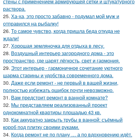
стены с применением армирующей сетки и штукатурного
раствора.
25.
Ха-ха, это просто забавно - подумал мой муж и
отправился на рыбалку!
26.
То самое чувство, когда пришла беда откуда не
ждали!
27.
Хорошая земляночка для отдыха в лесу.
28.
Воздушный интерьер загородного дома - это
пространство, где царят лёгкость, свет и гармония.
29.
Этот интерьер - гармоничное сочетание уютного
шарма старины и удобства современного дома.
30.
Даже если ремонт - не первый в вашей жизни,
полностью избежать ошибок почти невозможно.
31.
Вам предстоит ремонт в ванной комнате?
32.
Мы представляем реализованный проект
однокомнатной квартиры площадью 43 кв.
33.
Как аккуратно закрыть трубы в ванной: съёмный
короб под плитку своими руками.
34.
Когда ремонт не по плану … а по вдохновению идёт.