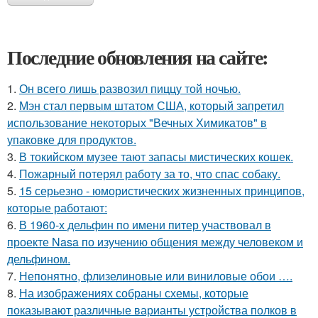
Последние обновления на сайте:
1.
Он всего лишь развозил пиццу той ночью.
2.
Мэн стал первым штатом США, который запретил
использование некоторых "Вечных Химикатов" в
упаковке для продуктов.
3.
В токийском музее тают запасы мистических кошек.
4.
Пожарный потерял работу за то, что спас собаку.
5.
15 серьезно - юмористических жизненных принципов,
которые работают:
6.
В 1960-х дельфин по имени питер участвовал в
проекте Nasa по изучению общения между человеком и
дельфином.
7.
Непонятно, флизелиновые или виниловые обои ….
8.
На изображениях собраны схемы, которые
показывают различные варианты устройства полков в