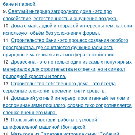
бане и парной.
9.
Светлый интерьер загородного дома - это про
спокойствие, естественность и ощущение воздуха.
10.
Дома с мансардой и террасой интересны тем, как они
используют объём без усложнения формы.
11.
Строительство бани - это процесс создания особого
пространства, где сочетаются функциональность,
природные материалы и атмосфера спокойствия.
12.
Древесина - это не только один из самых популярных
материалов для строительства и отделки, но и символ
природной красоты и тепла.
13.
Строительство собственного дома - это всегда
серьёзные вложения времени, сил и средств.
14.
Домашний уютный интерьер, пропитанный теплом и
воспоминаниями прошлого, словно тихо сопротивляется
спешке внешнего мира.
15.
Полезный совет для работы с угловой
шлифовальной машиной (болгаркой.
16.
Мать года из Саратова устроила сыну "Собачий