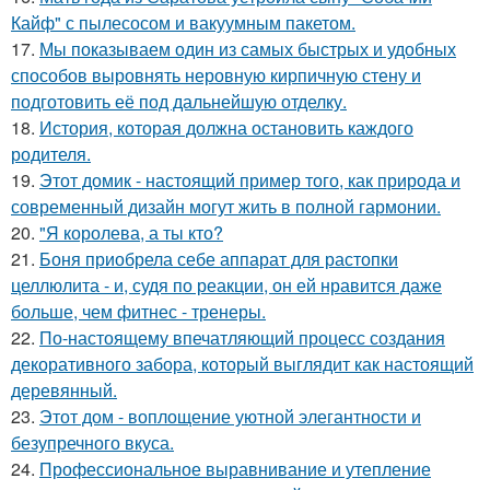
Кайф" с пылесосом и вакуумным пакетом.
17.
Мы показываем один из самых быстрых и удобных
способов выровнять неровную кирпичную стену и
подготовить её под дальнейшую отделку.
18.
История, которая должна остановить каждого
родителя.
19.
Этот домик - настоящий пример того, как природа и
современный дизайн могут жить в полной гармонии.
20.
"Я королева, а ты кто?
21.
Боня приобрела себе аппарат для растопки
целлюлита - и, судя по реакции, он ей нравится даже
больше, чем фитнес - тренеры.
22.
По-настоящему впечатляющий процесс создания
декоративного забора, который выглядит как настоящий
деревянный.
23.
Этот дом - воплощение уютной элегантности и
безупречного вкуса.
24.
Профессиональное выравнивание и утепление