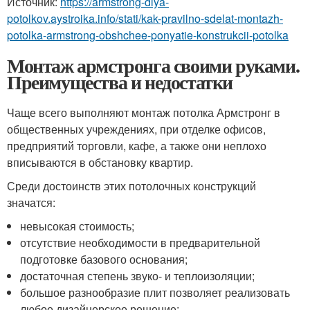
Источник:
https://armstrong-dlya-
potolkov.aystroika.info/stati/kak-pravilno-sdelat-montazh-
potolka-armstrong-obshchee-ponyatie-konstrukcii-potolka
Монтаж армстронга своими руками.
Преимущества и недостатки
Чаще всего выполняют монтаж потолка Армстронг в
общественных учреждениях, при отделке офисов,
предприятий торговли, кафе, а также они неплохо
вписываются в обстановку квартир.
Среди достоинств этих потолочных конструкций
значатся:
невысокая стоимость;
отсутствие необходимости в предварительной
подготовке базового основания;
достаточная степень звуко- и теплоизоляции;
большое разнообразие плит позволяет реализовать
любое дизайнерское решение;