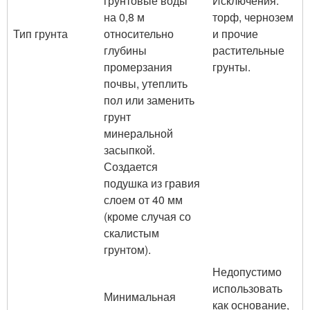
грунтовые воды
Исключения:
на 0,8 м
торф, чернозем
Тип грунта
относительно
и прочие
глубины
растительные
промерзания
грунты.
почвы, утеплить
пол или заменить
грунт
минеральной
засыпкой.
Создается
подушка из гравия
слоем от 40 мм
(кроме случая со
скалистым
грунтом).
Недопустимо
использовать
Минимальная
как основание,