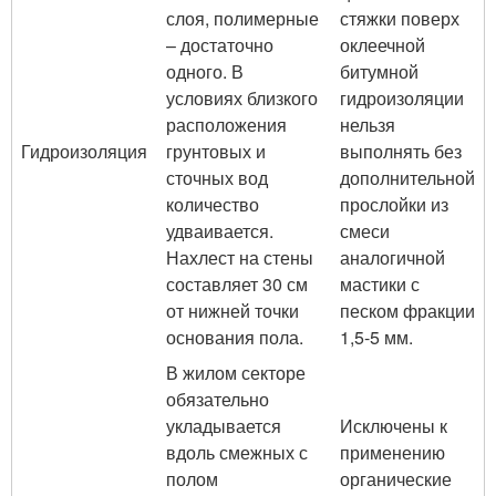
слоя, полимерные
стяжки поверх
– достаточно
оклеечной
одного. В
битумной
условиях близкого
гидроизоляции
расположения
нельзя
Гидроизоляция
грунтовых и
выполнять без
сточных вод
дополнительной
количество
прослойки из
удваивается.
смеси
Нахлест на стены
аналогичной
составляет 30 см
мастики с
от нижней точки
песком фракции
основания пола.
1,5-5 мм.
В жилом секторе
обязательно
укладывается
Исключены к
вдоль смежных с
применению
полом
органические