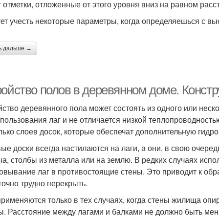
т отметки, отложенные от этого уровня вниз на равном расс
ет учесть некоторые параметры, когда определяешься с вы
ь дальше →
ройство полов в деревянном доме. Конст
йство деревянного пола может состоять из одного или неск
спользования лаг и не отличается низкой теплопроводность
лько слоев досок, которые обеспечат дополнительную гидр
ые доски всегда настилаются на лаги, а они, в свою очеред
ча, столбы из металла или на землю. В редких случаях исп
овывание лаг в противостоящие стены. Это приводит к об
точно трудно перекрыть.
применяются только в тех случаях, когда стены жилища опи
ы. Расстояние между лагами и балками не должно быть мен