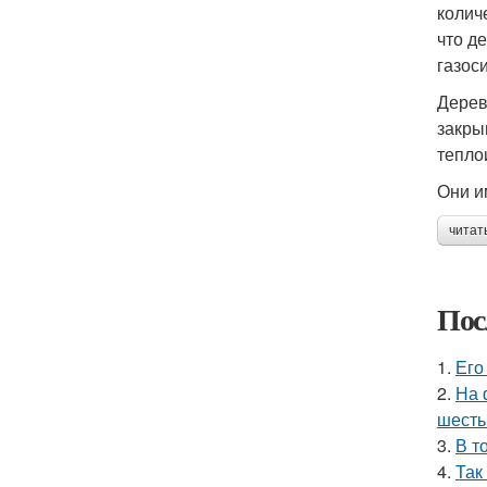
колич
что д
газос
Дерев
закры
тепло
Они и
читат
Пос
1.
Его
2.
На 
шесть
3.
В т
4.
Так