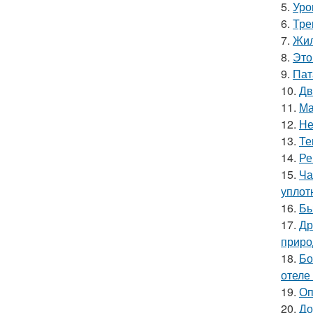
5.
Уро
6.
Тре
7.
Жил
8.
Это
9.
Пат
10.
Дв
11.
Ма
12.
Не
13.
Те
14.
Ре
15.
Ча
уплот
16.
Бы
17.
Др
приро
18.
Бо
отеле
19.
Оп
20.
До