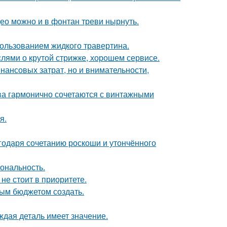
ео можно и в фонтан треви нырнуть.
пользованием жидкого травертина.
ями о крутой стрижке, хорошем сервисе.
нансовых затрат, но и внимательности,
тва гармонично сочетаются с винтажными
я.
агодаря сочетанию роскоши и утончённого
иональность.
не стоит в приоритете.
ым бюджетом создать.
ждая деталь имеет значение.