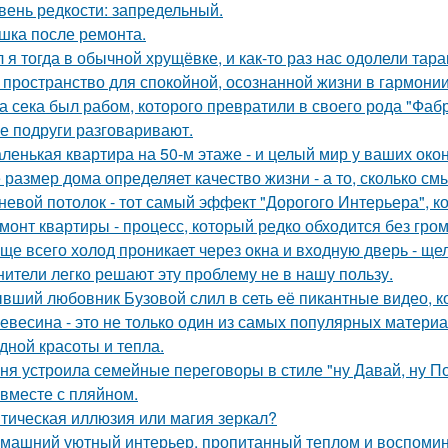
вень редкости: запредельный.
шка после ремонта.
 я тогда в обычной хрущёвке, и как-то раз нас одолели тара
 пространство для спокойной, осознанной жизни в гармонии
а сека был рабом, которого превратили в своего рода "Фаб
е подруги разговаривают.
ленькая квартира на 50-м этаже - и целый мир у ваших окон
 размер дома определяет качество жизни - а то, сколько см
невой потолок - тот самый эффект "Дорогого Интерьера", ко
монт квартиры - процесс, который редко обходится без гром
ще всего холод проникает через окна и входную дверь - щ
нители легко решают эту проблему не в нашу пользу.
вший любовник Бузовой слил в сеть её пикантные видео, к
евесина - это не только один из самых популярных материал
дной красоты и тепла.
ня устроила семейные переговоры в стиле "ну Давай, ну По
 вместе с пляйном.
тическая иллюзия или магия зеркал?
машний уютный интерьер, пропитанный теплом и воспомин