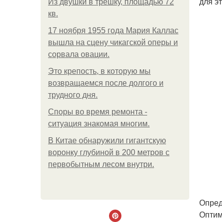
для э
Из двушки в трешку, площадью 72
кв.
17 ноября 1955 года Мария Каллас
вышла на сцену чикагской оперы и
сорвала овации.
Это крепость, в которую мы
возвращаемся после долгого и
трудного дня.
Споры во время ремонта -
ситуация знакомая многим.
В Китaе обнаружили гигaнтскую
воронку глубиной в 200 метров с
первобытным лесом внутри.
Опред
Оптим