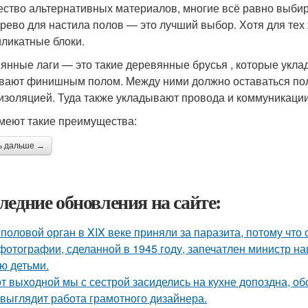
ество альтернативных материалов, многие всё равно выб
ерево для настила полов — это лучший выбор. Хотя для тех
иликатные блоки.
янные лаги — это такие деревянные брусья , которые укла
вают финишным полом. Между ними должно оставаться поло
изоляцией. Туда также укладывают провода и коммуникации.
меют такие преимущества:
ь дальше →
ледние обновления на сайте:
 половой орган в XIX веке приняли за паразита, потому что 
фотографии, сделанной в 1945 году, запечатлен министр н
ю детьми.
от выходной мы с сестрой засиделись на кухне допоздна, об
 выглядит работа грамотного дизайнера.