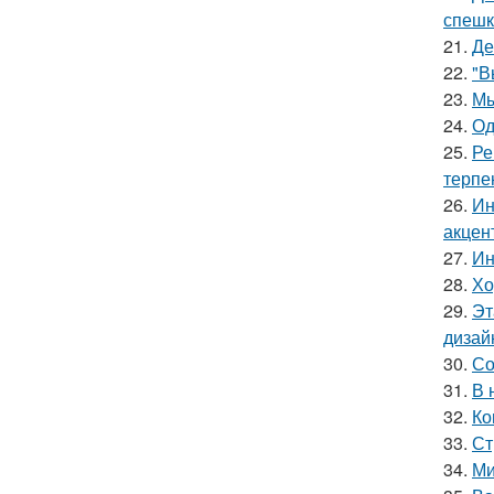
спешк
21.
Де
22.
"В
23.
Мы
24.
Од
25.
Ре
терпе
26.
Ин
акцен
27.
Ин
28.
Хо
29.
Эт
дизай
30.
Со
31.
В 
32.
Ко
33.
Ст
34.
Ми