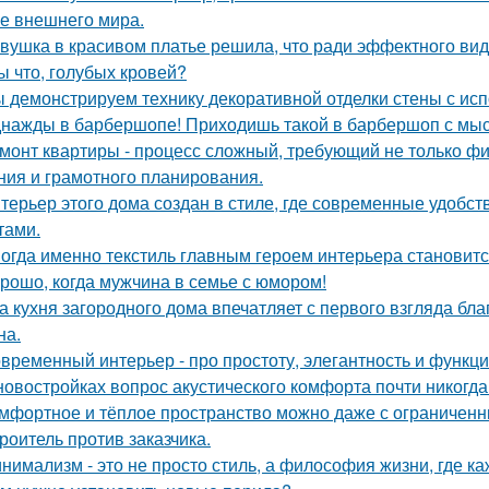
е внешнего мира.
вушка в красивом платье решила, что ради эффектного вид
ы что, голубых кровей?
 демонстрируем технику декоративной отделки стены с ис
нажды в барбершопе! Приходишь такой в барбершоп с мысл
монт квартиры - процесс сложный, требующий не только фи
ния и грамотного планирования.
терьер этого дома создан в стиле, где современные удобс
тами.
огда именно текстиль главным героем интерьера становитс
рошо, когда мужчина в семье с юмором!
а кухня загородного дома впечатляет с первого взгляда бл
на.
временный интерьер - про простоту, элегантность и функц
новостройках вопрос акустического комфорта почти никогда 
мфортное и тёплое пространство можно даже с ограниченн
роитель против заказчика.
нимализм - это не просто стиль, а философия жизни, где ка