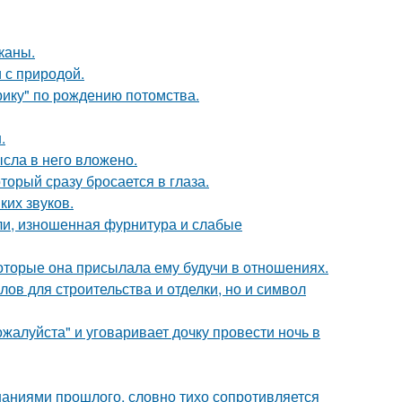
каны.
 с природой.
рику" по рождению потомства.
.
ысла в него вложено.
торый сразу бросается в глаза.
ких звуков.
ели, изношенная фурнитура и слабые
оторые она присылала ему будучи в отношениях.
ов для строительства и отделки, но и символ
жалуйста" и уговаривает дочку провести ночь в
аниями прошлого, словно тихо сопротивляется