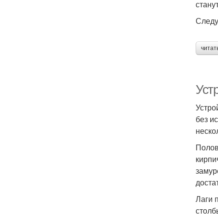
стану
Следу
читат
Уст
Устро
без и
неско
Полов
кирпи
замур
доста
Лаги 
столб