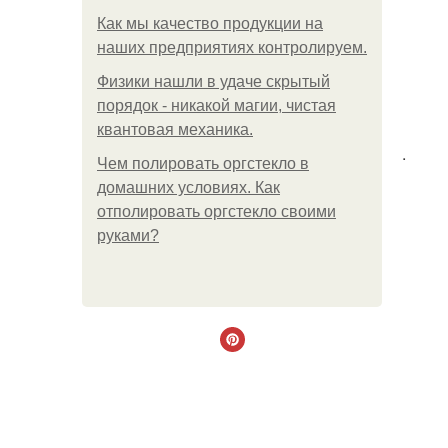
Как мы качество продукции на
наших предприятиях контролируем.
Физики нашли в удаче скрытый
порядок - никакой магии, чистая
квантовая механика.
.
Чем полировать оргстекло в
домашних условиях. Как
отполировать оргстекло своими
руками?