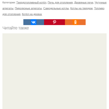
Категории:
Твердотопливный котёл
,
Печь для отопления
,
Дровяные печи
,
Чугунные
агрегаты
,
Пиролизные агрегаты
,
Самодельные котлы
,
Котлы на твердом
,
Топливо
для отопления
,
Котёл на дровах
Читайте также
Свайный фундамент своими руками.