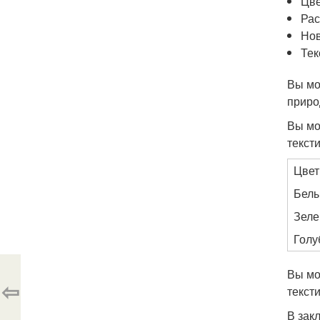
Цве
Рас
Нов
Тек
Вы мо
приро
Вы мо
текст
Цве
Бел
Зел
Голу
Вы мо
⇦
текст
В зак