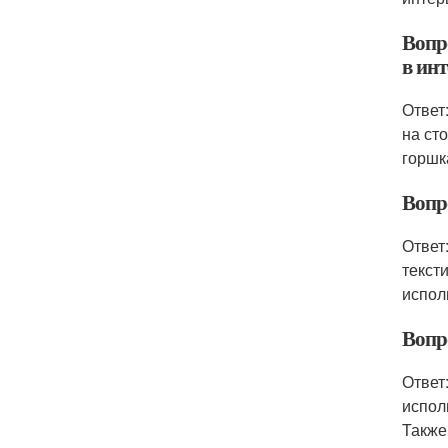
Вопр
в инт
Ответ
на ст
горшк
Вопро
Ответ
текст
испол
Вопр
Ответ
испол
Также