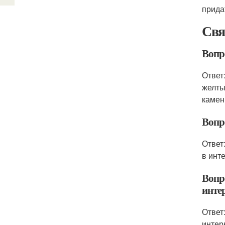
прида
Свя
Вопр
Ответ
желты
камен
Вопро
Ответ
в инт
Вопр
инте
Ответ
интер