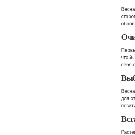
Весна
старо
обнов
Очи
Первы
чтобы
себя 
Выб
Весна
для о
позит
Вст
Расте