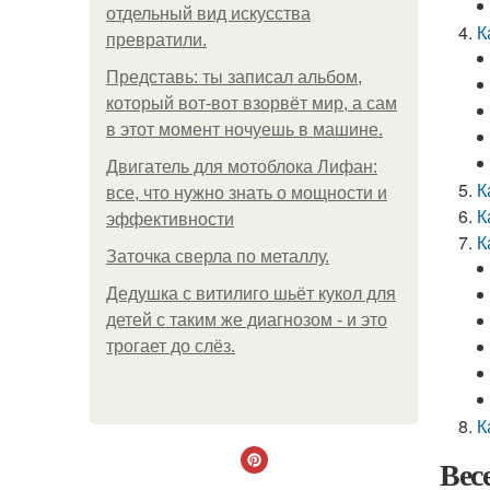
отдельный вид искусства
К
превратили.
Представь: ты записал альбом,
который вот-вот взорвёт мир, а сам
в этот момент ночуешь в машине.
Двигатель для мотоблока Лифан:
К
все, что нужно знать о мощности и
К
эффективности
К
Заточка сверла по металлу.
Дедушка с витилиго шьёт кукол для
детей с таким же диагнозом - и это
трогает до слёз.
К
Вес