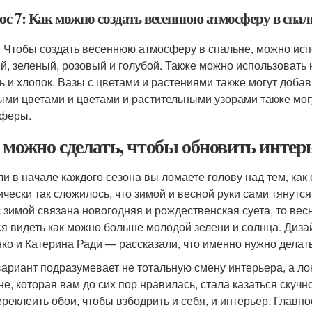
ос 7: Как можно создать весеннюю атмосферу в спал
: Чтобы создать весеннюю атмосферу в спальне, можно испо
й, зеленый, розовый и голубой. Также можно использовать 
ь и хлопок. Вазы с цветами и растениями также могут добав
ыми цветами и цветами и растительными узорами также мог
феры.
 можно сделать, чтобы обновить интерь
ли в начале каждого сезона вы ломаете голову над тем, как
ически так сложилось, что зимой и весной руки сами тянутс
с зимой связана новогодняя и рождественская суета, то вес
ся видеть как можно больше молодой зелени и солнца. Ди
ко и Катерина Ради — рассказали, что именно нужно делать
вариант подразумевает не тотальную смену интерьера, а ло
не, которая вам до сих пор нравилась, стала казаться скучн
ереклеить обои, чтобы взбодрить и себя, и интерьер. Главн