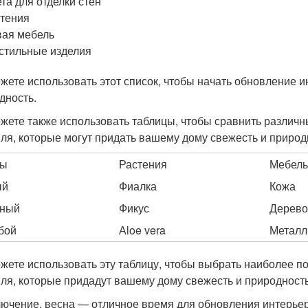
та для отделки стен
тения
ая мебель
стильные изделия
жете использовать этот список, чтобы начать обновление и
дность.
жете также использовать таблицы, чтобы сравнить различн
иля, которые могут придать вашему дому свежесть и природ
ты
Растения
Мебель
ый
Фиалка
Кожа
еный
Фикус
Дерево
бой
Аloe vera
Металл
жете использовать эту таблицу, чтобы выбрать наиболее п
иля, которые придадут вашему дому свежесть и природность
лючение, весна — отличное время для обновления интерьер