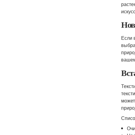
расте
искус
Нов
Если 
выбра
приро
вашем
Вст
Текст
текст
может
приро
Списо
Очи