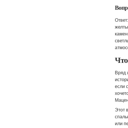
Вопр
Ответ
желты
камен
светл
атмос
Что
Вряд 
истор
если 
хочет
Мацен
Этот 
спаль
или п