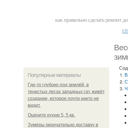
как правильно сделать ремонт до
г
Вес
зим
Сод
В
Популярные материалы
С
Где-то глубоко под землёй, в
Ч
тенистых лесах западных гат, живёт
создание, которое почти никто не
видит.
Оцените кухню 5, 5 кв.
Зумеры окончательно доставку в