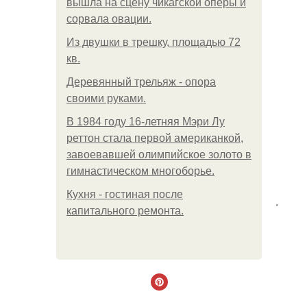
вышла на сцену чикагской оперы и
сорвала овации.
Из двушки в трешку, площадью 72
кв.
Деревянный трельяж - опора
своими руками.
В 1984 году 16-летняя Мэри Лу
реттон стала первой американкой,
завоевавшей олимпийское золото в
гимнастическом многоборье.
Кухня - гостиная после
.
капитального ремонта.