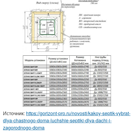
Источник:
https://gorizont-pro.ru/novosti/kakoy-septik-vybrat-
dlya-chastnogo-doma-luchshie-septiki-dlya-dachi-i-
zagorodnogo-doma