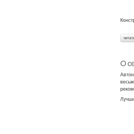
Конст
читат
О се
Автон
весьм
реком
Лучши