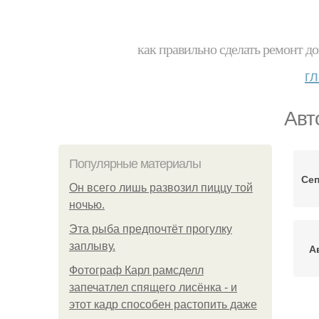
как правильно сделать ремонт до
г
Авт
Популярные материалы
Сеп
Он всего лишь развозил пиццу той
ночью.
Эта рыба предпочтёт прогулку
заплыву.
А
Фотограф Карл рамсделл
запечатлел спящего лисёнка - и
этот кадр способен растопить даже