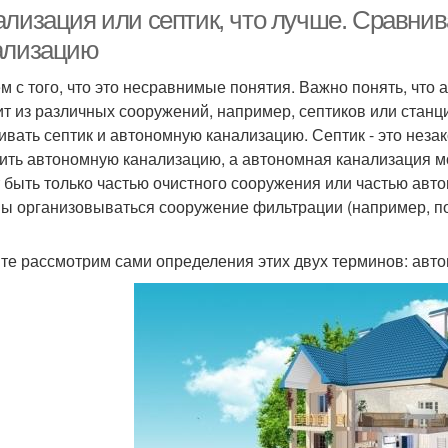
стного пользования
ализация или септик, что лучше. Сравни
ализацию
м с того, что это несравнимые понятия. Важно понять, что 
Канализация в
Канализация при
ит из различных сооружений, например, септиков или станц
загородном доме
высоком уровне
ивать септик и автономную канализацию. Септик - это неза
ить автономную канализацию, а автономная канализация мо
 быть только частью очистного сооружения или частью авто
ы организовываться сооружение фильтрации (например, п
те рассмотрим сами определения этих двух терминов: авто