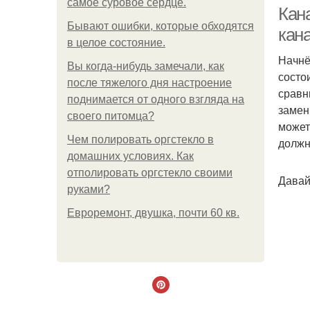
самое суровое сердце.
ча
Кан
Бывают ошибки, которые обходятся
кан
в целое состояние.
Начнё
Вы когда-нибудь замечали, как
состо
после тяжелого дня настроение
сравн
поднимается от одного взгляда на
замен
своего питомца?
может
Чем полировать оргстекло в
должн
домашних условиях. Как
отполировать оргстекло своими
Давай
руками?
Евроремонт, двушка, почти 60 кв.