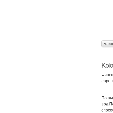
читат
Kol
Финск
европ
По вы
вод.П
спосо