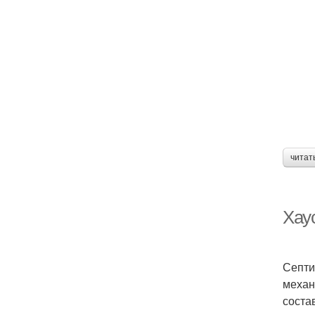
читат
Хау
Септи
механ
соста