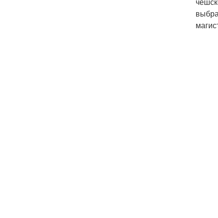
чешск
выбра
магис