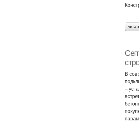
Конст
читат
Септ
стр
В сов
подкл
– уст
встре
бетон
покуп
парам