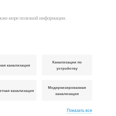
 также море полезной информации.
Канализации по
ная канализация
устройству
Модернизированная
тная канализация
канализация
Показать все
Требования к
тая канализация