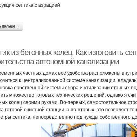
рукция септика с аэрацией
ь дальше →
ик из бетонных колец. Как изготовить сеп
оительства автономной канализации
ременных частных домах все удобства расположены внутри,
ючиться к централизованной системе канализации, владель
ановка собственной системы сбора и утилизации сточных в
тить множество готовых технических решений, однако я счи
ных колец своими руками. Во-первых, самостоятельное стр
ка готовой очистной станции, а во-вторых, это позволяет т
етры септика, непосредственно под нужды собственного д