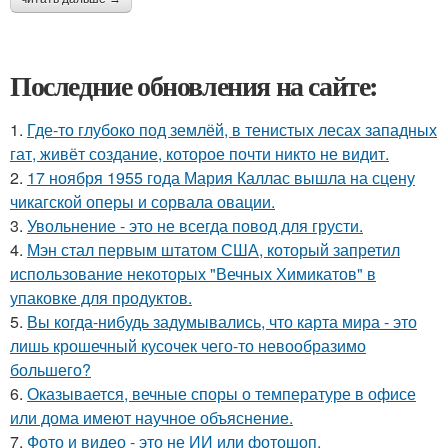
Последние обновления на сайте:
1.
Где-то глубоко под землёй, в тенистых лесах западных
гат, живёт создание, которое почти никто не видит.
2.
17 ноября 1955 года Мария Каллас вышла на сцену
чикагской оперы и сорвала овации.
3.
Увольнение - это не всегда повод для грусти.
4.
Мэн стал первым штатом США, который запретил
использование некоторых "Вечных Химикатов" в
упаковке для продуктов.
5.
Вы когда-нибудь задумывались, что карта мира - это
лишь крошечный кусочек чего-то невообразимо
большего?
6.
Оказывается, вечные споры о температуре в офисе
или дома имеют научное объяснение.
7.
Фото и видео - это не ИИ или фотошоп.