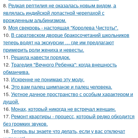
8.
Редкая рептилия не оказалась новым видом, а
являлась индийской лопастной черепахой с
врожденным альбинизмом.
9.
Моя свекровь - настоящая "Королева Чистоты".
10.
В саратовском дворце бракосочетаний школьников
теперь водят на экскурсии … где им предлагают
примерить роли жениха и невесты.
11.
Решила навести порядок.
12.
Трагедия "Вечного Ребенка": когда внешность
обманчива.
13.
Искренне не понимаю эту моду.
14.
Это вам палец шимпанзе и палец человека.
15.
Уютное дачное пространство с особым характером и
душой.
16.
Монах, который никогда не встречал женщин.
17.
Ремонт квартиры - процесс, который редко обходится
без громких звуков.
18.
Теперь вы знаете что делать, если у вас отключат