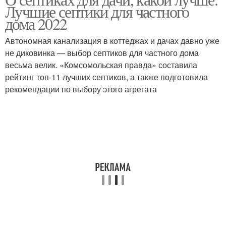
Септики с откачкой
Дешевые септики
Лучшие септики для частного
дома 2022
Автономная канализация в коттеджах и дачах давно уже
не диковинка — выбор септиков для частного дома
Дешевый септик
Пластиковый септик
весьма велик. «Комсомольская правда» составила
рейтинг топ-11 лучших септиков, а также подготовила
рекомендации по выбору этого агрегата
Септик при высоком
Септик из бетона
уровне
Ям для септика
Септик на болоте
Септики с почвенной
Проточные септики
доочисткой