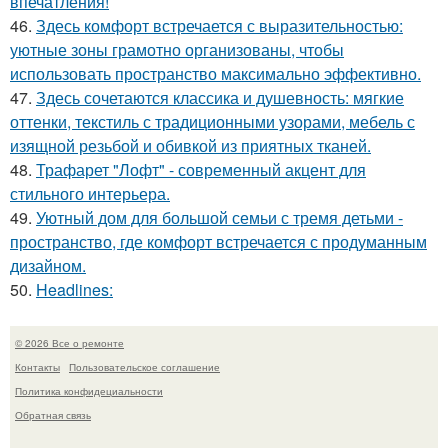
впечатления!
46.
Здесь комфорт встречается с выразительностью:
уютные зоны грамотно организованы, чтобы
использовать пространство максимально эффективно.
47.
Здесь сочетаются классика и душевность: мягкие
оттенки, текстиль с традиционными узорами, мебель с
изящной резьбой и обивкой из приятных тканей.
48.
Трафарет "Лофт" - современный акцент для
стильного интерьера.
49.
Уютный дом для большой семьи с тремя детьми -
пространство, где комфорт встречается с продуманным
дизайном.
50.
Headlines:
© 2026 Все о ремонте
Контакты
Пользовательское соглашение
Политика конфидециальности
Обратная связь