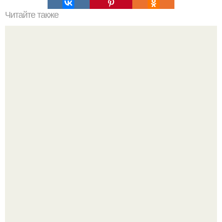
Читайте также
Игровая комната для двух маленьких принцесс.
Эта рыба предпочтёт прогулку заплыву.