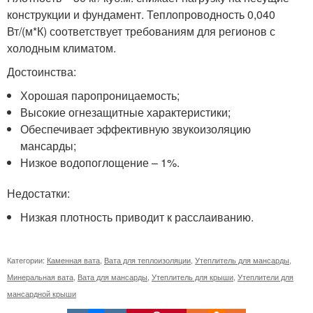
конструкции и фундамент. Теплопроводность 0,040
Вт/(м*К) соответствует требованиям для регионов с
холодным климатом.
Достоинства:
Хорошая паропроницаемость;
Высокие огнезащитные характеристики;
Обеспечивает эффективную звукоизоляцию
мансарды;
Низкое водопоглощение – 1%.
Недостатки:
Низкая плотность приводит к расслаиванию.
Категории:
Каменная вата
,
Вата для теплоизоляции
,
Утеплитель для мансарды
,
Минеральная вата
,
Вата для мансарды
,
Утеплитель для крыши
,
Утеплители для
мансардной крыши