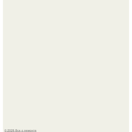
В Китaе обнаружили гигaнтскую воронку глубиной в 200
метров с первобытным лесом внутри.
Когда техника становилась личной: эпоха гравировки
Apple.
© 2026 Все о ремонте