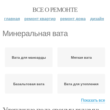
ВСЕ О РЕМОНТЕ
главная
ремонт квартир
ремонт дома
дизайн
Минеральная вата
Вата для мансарды
Мягкая вата
Базальтовая вата
Вата для утепления
Показать все
Утепление пола своими руками:
Ваты для двускатной
Цены на минеральную