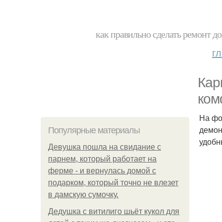
как правильно сделать ремонт до
г
Кар
ком
На фо
демон
Популярные материалы
удобн
Девушка пошла на свидание с
парнем, который работает на
ферме - и вернулась домой с
подарком, который точно не влезет
в дамскую сумочку.
Дедушка с витилиго шьёт кукол для