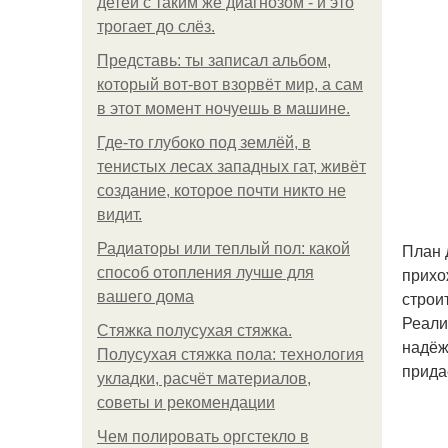
детей с таким же диагнозом - и это
трогает до слёз.
Представь: ты записал альбом,
который вот-вот взорвёт мир, а сам
в этот момент ночуешь в машине.
Где-то глубоко под землёй, в
тенистых лесах западных гат, живёт
создание, которое почти никто не
видит.
План 
Радиаторы или теплый пол: какой
прихо
способ отопления лучше для
строи
вашего дома
Реали
Стяжка полусухая стяжка.
надёж
Полусухая стяжка пола: технология
прида
укладки, расчёт материалов,
советы и рекомендации
Чем полировать оргстекло в