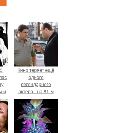
55
Кино теряет ещё
лас
одного
ну
легендарного
ы и
актёра - на 81-м
и.
году жизни не стало
Винсента пасторе.