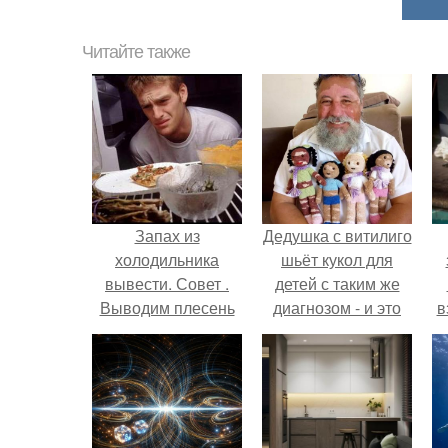
Читайте также
Запах из
Дедушка с витилиго
холодильника
шьёт кукол для
вывести. Совет .
детей с таким же
Выводим плесень
диагнозом - и это
в
— найти и
трогает до слёз.
обезвредить!
н