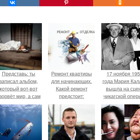
Представь: ты
Ремонт квартиры
17 ноября 19
записал альбом,
для начинающих.
года Мария Кал
который вот-вот
Какой ремонт
вышла на сце
зорвёт мир, а сам
предстоит:
чикагской опер
в этот момент
косметический или
сорвала оваци
очуешь в машине.
капитальный