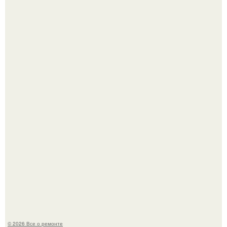
Бывают ошибки, которые обходятся в целое состояние.
История, от которой мороз по коже: корейская модель
настолько увлеклась пластикой, что вколола себе в лицо
кулинарное масло.
© 2026 Все о ремонте