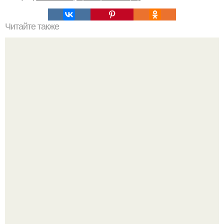
Читайте также
Клематисы молоко любят.
Дедушка с витилиго шьёт кукол для детей с таким же