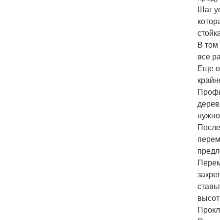
Шаг у
котор
стойк
В том
все р
Еще о
крайн
Профи
дерев
нужно
После
перем
предл
Перем
закре
ставь
высот
Прокл