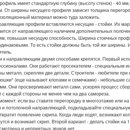
рофиль имеет стандартную глубину (высоту стенок) - 40 мм
м. От ширины несущего профиля зависит толщина перегородк
изоляционный материал можно туда заложить.
равляющие профили вставляются несущие - стойки. Их мар
ается от направляющего наличием дополнительных полочек 
им, повышая несущую способность. Ширина стоечных проф
одинаковыми. То есть стойки должны быть той же ширины.
итель.
и к направляющим двумя способами крепятся. Первый испо
ссионалами. Они работают просекателем - специальным ин
ны металл, скрепляя две детали. Строители - любители при 
лошки" (еще называют клопами и семечками) - небольшие сам
5 мм. Они просверливают металл сами, ускоряя процесс сбор
т с каждой стороны не менее чем на два самореза.
момент: если вы ставите перегородку в многоэтажке или на
и и потолочной направляющей, подкладывайте специальную 
твратит появление скрипа. Когда люди ходят, возникают ко
рутся и возникает скрип. Второй вариант - делать стойки на
смотрена и неприятных звуков нет.