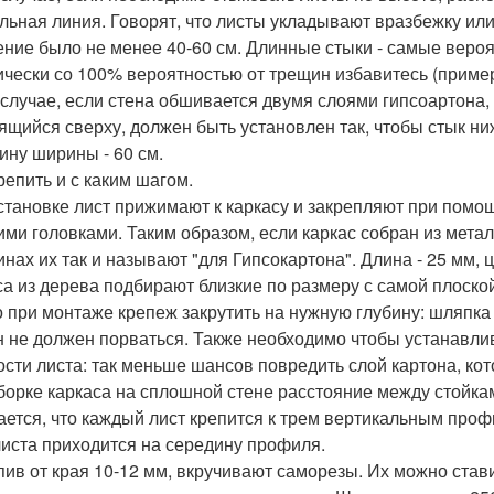
льная линия. Говорят, что листы укладывают вразбежку или
ние было не менее 40-60 см. Длинные стыки - самые веро
ически со 100% вероятностью от трещин избавитесь (пример
 случае, если стена обшивается двумя слоями гипсоартона,
ящийся сверху, должен быть установлен так, чтобы стык ни
ину ширины - 60 см.
репить и с каким шагом.
становке лист прижимают к каркасу и закрепляют при помо
ими головками. Таким образом, если каркас собран из металл
инах их так и называют "для Гипсокартона". Длина - 25 мм, 
са из дерева подбирают близкие по размеру с самой плоско
 при монтаже крепеж закрутить на нужную глубину: шляпка 
н не должен порваться. Также необходимо чтобы устанавли
ости листа: так меньше шансов повредить слой картона, кото
борке каркаса на сплошной стене расстояние между стойкам
ается, что каждый лист крепится к трем вертикальным проф
листа приходится на середину профиля.
пив от края 10-12 мм, вкручивают саморезы. Их можно стави