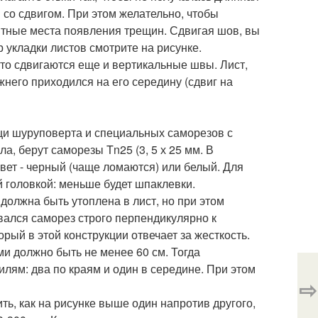
 со сдвигом. При этом желательно, чтобы
ятные места появления трещин. Сдвигая шов, вы
 укладки листов смотрите на рисунке.
 то сдвигаются еще и вертикальные швы. Лист,
жнего приходился на его середину (сдвиг на
щи шуруповерта и специальных саморезов с
а, берут саморезы Tn25 (3, 5 х 25 мм. В
цвет - черный (чаще ломаются) или белый. Для
й головкой: меньше будет шпаклевки.
должна быть утоплена в лист, но при этом
вался саморез строго перпендикулярно к
рый в этой конструкции отвечает за жесткость.
и должно быть не менее 60 см. Тогда
илям: два по краям и один в середине. При этом
⇨
ть, как на рисунке выше один напротив другого,