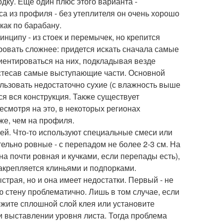
дку. Еще один плюс этого варианта -
са из профиля - без утеплителя он очень хорошо
 как по барабану.
нципу - из стоек и перемычек, но крепится
овать сложнее: придется искать сначала самые
иентироваться на них, подкладывая везде
 стесав самые выступающие части. Основной
ользовать недостаточно сухие (с влажность выше
ся вся конструкция. Также существует
смотря на это, в некоторых регионах
же, чем на профиля.
клей. Что-то используют специальные смеси или
тельно ровные - с перепадом не более 2-3 см. На
на почти ровная и кучками, если перепады есть),
закрепляется клиньями и подпорками.
страя, но и она имеет недостатки. Первый - не
ю стену проблематично. Лишь в том случае, если
ложите сплошной слой клея или установите
и выставлении уровня листа. Тогда проблема