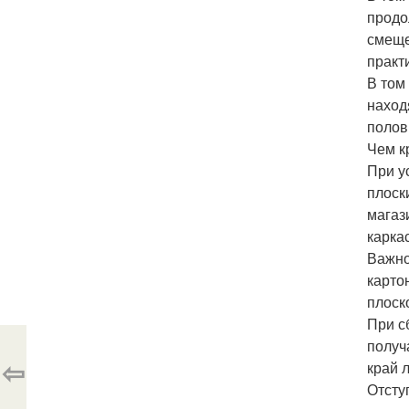
продо
смеще
практ
В том
наход
полов
Чем к
При у
плоск
магаз
карка
Важно
карто
плоск
При с
получ
⇦
край 
Отсту