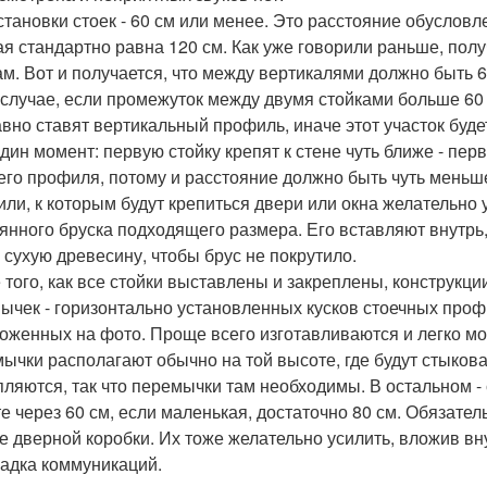
становки стоек - 60 см или менее. Это расстояние обусловл
ая стандартно равна 120 см. Как уже говорили раньше, полу
ам. Вот и получается, что между вертикалями должно быть 6
 случае, если промежуток между двумя стойками больше 60
авно ставят вертикальный профиль, иначе этот участок будет 
дин момент: первую стойку крепят к стене чуть ближе - перв
его профиля, потому и расстояние должно быть чуть меньше 
ли, к которым будут крепиться двери или окна желательно 
янного бруска подходящего размера. Его вставляют внутрь,
 сухую древесину, чтобы брус не покрутило.
 того, как все стойки выставлены и закреплены, конструк
ычек - горизонтально установленных кусков стоечных профи
оженных на фото. Проще всего изготавливаются и легко мо
ычки располагают обычно на той высоте, где будут стыкова
пляются, так что перемычки там необходимы. В остальном - 
те через 60 см, если маленькая, достаточно 80 см. Обязат
е дверной коробки. Их тоже желательно усилить, вложив вн
адка коммуникаций.