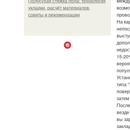
между
Полусухая стяжка пола: технология
возмо
укладки, расчёт материалов,
прово
советы и рекомендации
На ка
непос
высту
допол
недос
15-20
вероя
попул
Устан
типа 
повер
затем
После
везде
вы за
закла