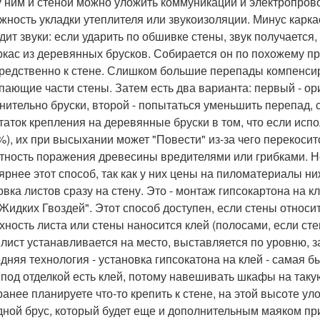
 ним и стеной можно уложить коммуникации и электропрово
жность укладки утеплителя или звукоизоляции. Минус карка
дит звуки: если ударить по обшивке стены, звук получается,
ркас из деревянных брусков. Собирается он по похожему при
редственно к стене. Слишком большие перепады компенсир
пающие части стены. Затем есть два варианта: первый - ор
нительно бруски, второй - попытаться уменьшить перепад,
таток крепления на деревянные бруски в том, что если исп
%), их при высыхании может "Повести" из-за чего перекосит
тность поражения древесины вредителями или грибками. Не
ярнее этот способ, так как у них цены на пиломатериалы ни
овка листов сразу на стену. Это - монтаж гипсокартона на 
"Жидких Гвоздей". Этот способ доступен, если стены относи
хность листа или стены наносится клей (полосами, если сте
 лист устанавливается на место, выставляется по уровню, 
дняя технология - установка гипсокатона на клей - самая бы
 под отделкой есть клей, потому навешивать шкафы на таку
ранее планируете что-то крепить к стене, на этой высоте у
дной брус, который будет еще и дополнительным маяком пр