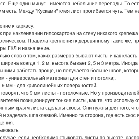
ся. Еще один минус - имеются небольшие перепады. То ест
 мм есть. Между "Кусками" клея лист прогибается чуть. Тем
ение к каркасу.
ак при наклеивании гипсокартона на стену никакого крепежа 
аллическом. Правила крепления к деревянному такие же, п
ры ГКЛ и назначение.
лько слов о том, каких размеров бывают листы и как класт
: ширина всегда 1, 2 м, высота бывает 2, 5 и 3 метра. Иногд
ьшими работать проще, но получается больше швов, котор
 мм - универсальный материал для стен и потолка;.
и 9 мм - для криволинейных поверхностей.
 говорят, что 9 мм листы - потолочные. Но у производителей
овителей позиционирует тонкие листы, как те, что использую
инным краям листа сделаны скосы. Они нужны для того, ч
й и заделать шпаклевкой. Именно та сторона, где есть скос
ения.
тыковать.
 случае, если необходимо стыковать листы по высоте, распо