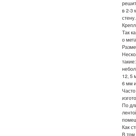
решит
в 2-3
стену.
Крепл
Так к
о мет
Разме
Неско
такие
небол
12, 5
6 мм 
Часто
изгот
По дл
ленто
помещ
Как с
В том