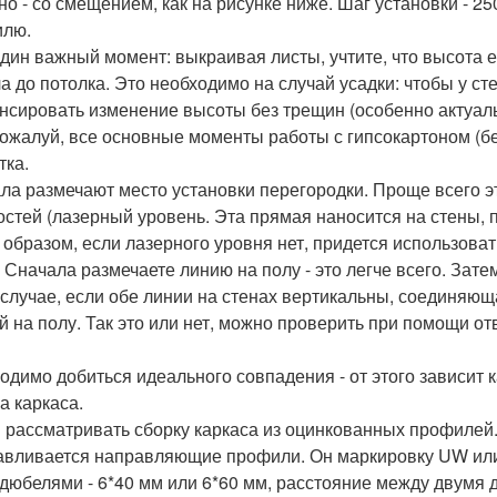
но - со смещением, как на рисунке ниже. Шаг установки - 2
илю.
дин важный момент: выкраивая листы, учтите, что высота е
ла до потолка. Это необходимо на случай усадки: чтобы у 
нсировать изменение высоты без трещин (особенно актуал
пожалуй, все основные моменты работы с гипсокартоном (б
тка.
ла размечают место установки перегородки. Проще всего э
остей (лазерный уровень. Эта прямая наносится на стены, п
 образом, если лазерного уровня нет, придется использова
. Сначала размечаете линию на полу - это легче всего. Зате
 случае, если обе линии на стенах вертикальны, соединяющ
й на полу. Так это или нет, можно проверить при помощи отв
одимо добиться идеального совпадения - от этого зависит к
а каркаса.
 рассматривать сборку каркаса из оцинкованных профилей.
авливается направляющие профили. Он маркировку UW или
 дюбелями - 6*40 мм или 6*60 мм, расстояние между двумя д