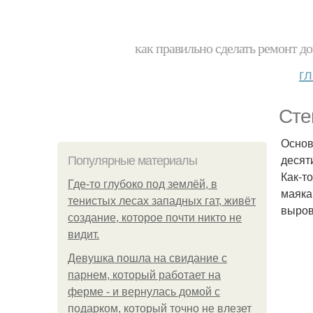
как правильно сделать ремонт до
г
Сте
Основ
десят
Популярные материалы
Как-т
Где-то глубоко под землёй, в
маяка
тенистых лесах западных гат, живёт
выров
создание, которое почти никто не
видит.
Девушка пошла на свидание с
парнем, который работает на
ферме - и вернулась домой с
подарком, который точно не влезет