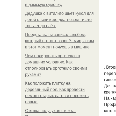
в дамскую сумочку.
Дедушка с витилиго шьёт кукол для
детей с таким же диагнозом - и это
трогает до слёз.
Представь: ты записал альбом,
который вот-вот взорвёт мир, а сам
в этот момент ночуешь в машине.
Чем полировать оргстекло в
домашних условиях. Как
. Вто
отполировать оргстекло своими
перег
руками?
гипсо
Как положить плитку на
Для н
деревянный пол. Как провести
крепл
ремонт старых лагов и положить
На ка
новые
Профи
котор
Стяжка полусухая стяжка.