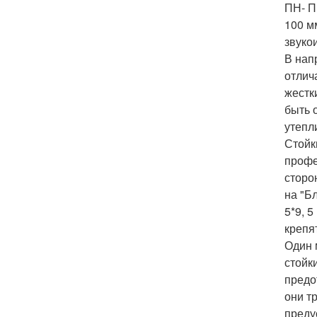
ПН- П
100 м
звуко
В нап
отлич
жестк
быть 
утепл
Стойк
профе
сторо
на "Б
5*9, 
крепя
Один 
стойк
предо
они т
преду