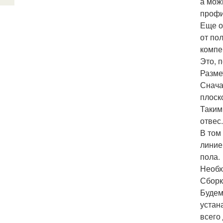
а мож
проф
Еще о
от по
компе
Это, 
Разме
Снача
плоск
Таким
отвес
В том
линие
пола.
Необх
Сборк
Будем
устан
всего