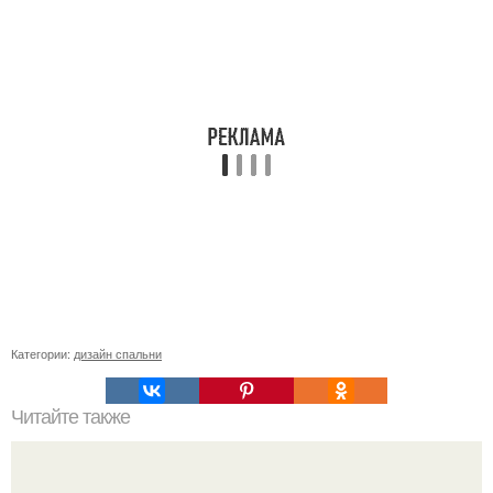
Категории:
дизайн спальни
Читайте также