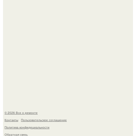
Башня дьявола. Девилс - тауэр (Devils Tower) или башня
дьявола - монолит вулканического происхождения
высотой 1558 м над уровнем моря.
Представьте, как выглядит мир глазами пчелы или
бабочки.
© 2026 Все о ремонте
Контакты
Пользовательское соглашение
Политика конфидециальности
Обратная связь