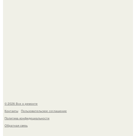
Вы когда-нибудь замечали, как после тяжелого дня
настроение поднимается от одного взгляда на своего
питомца?
Мир моды, кажется, перевернулся.
© 2026 Все о ремонте
Контакты
Пользовательское соглашение
Политика конфидециальности
Обратная связь