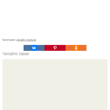
Категории:
дизайн спальни
Читайте также
Сколько нужно рулонов обоев на комнату 15 кв м.
Рассчитаем рулоны обоев