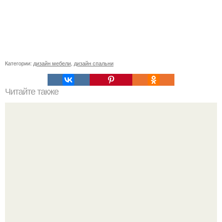
Категории:
дизайн мебели
,
дизайн спальни
Читайте также
Жена высмотрела в интернете, как сделать плитку в
форме камней своими руками.