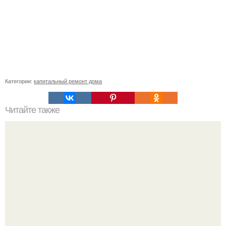
Категории:
капитальный ремонт дома
Читайте также
Плоская крыша в частном доме плюсы и минусы.
Особенности устройства