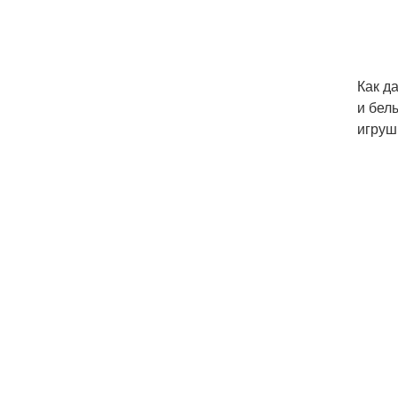
Как д
и бел
игруш