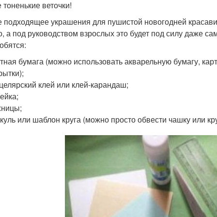
 тоненькие веточки!
 подходящее украшения для пушистой новогодней красавиц
о, а под руководством взрослых это будет под силу даже с
обятся:
тная бумага (можно использовать акварельную бумагу, карт
рытки);
целярский клей или клей-карандаш;
ейка;
жницы;
куль или шаблон круга (можно просто обвести чашку или кр