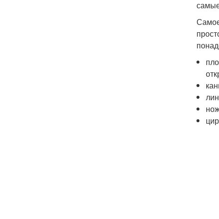
самые
Самое
прост
понад
пло
отк
кан
лин
но
цир