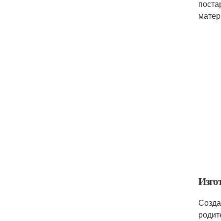
поста
матер
Изго
Созда
родит