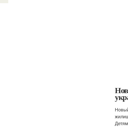
Нов
укр
Новый
жилищ
Детям