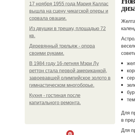
Нов
17 ноября 1955 года Мария Каллас
диз
вышла на сцену чикагской оперы и
сорвала овации.
Желта
кален
Из двушки в трешку, площадью 72
кв.
Астро
весел
Деревянный трельяж - опора
совет
своими руками.
жел
В 1984 году 16-летняя Мэри Лу
кор
реттон стала первой американкой,
сер
завоевавшей олимпийское золото в
зел
гимнастическом многоборье.
бур
Кухня - гостиная после
тем
капитального ремонта.
Для п
в пре
Для п