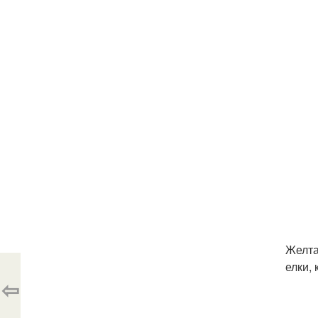
Желта
елки,
⇦