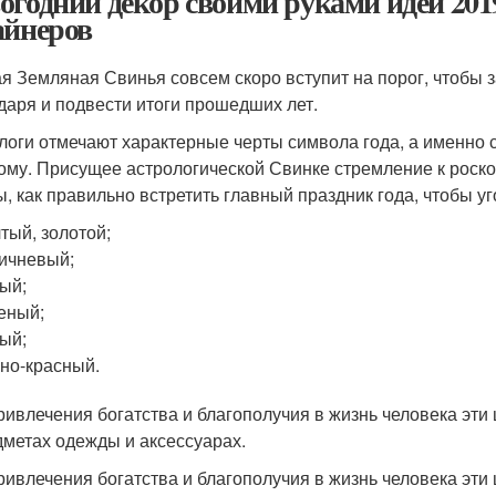
огодний декор своими руками идеи 201
айнеров
я Земляная Свинья совсем скоро вступит на порог, чтобы 
даря и подвести итоги прошедших лет.
логи отмечают характерные черты символа года, а именно 
ому. Присущее астрологической Свинке стремление к роск
ы, как правильно встретить главный праздник года, чтобы уг
тый, золотой;
ичневый;
ый;
еный;
ый;
но-красный.
ривлечения богатства и благополучия в жизнь человека эти 
дметах одежды и аксессуарах.
ривлечения богатства и благополучия в жизнь человека эти 