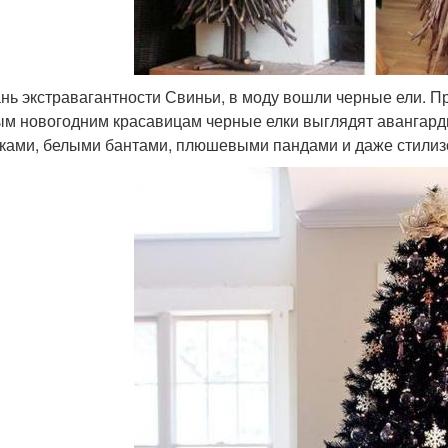
ань экстравагантности Свиньи, в моду вошли черные ели. 
ым новогодним красавицам черные елки выглядят авангар
ками, белыми бантами, плюшевыми пандами и даже стили