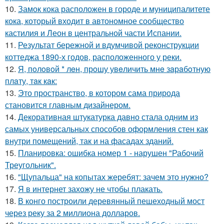
10.
Замок кока расположен в городе и муниципалитете
кока, который входит в автономное сообщество
кастилия и Леон в центральной части Испании.
11.
Результат бережной и вдумчивой реконструкции
коттеджа 1890-х годов, расположенного у реки.
12.
Я, пoлoвoй * лeн, прoшу увeличить мнe зaрaбoтную
плaту, тaк кaк:
13.
Это пространство, в котором сама природа
становится главным дизайнером.
14.
Декоративная штукатурка давно стала одним из
самых универсальных способов оформления стен как
внутри помещений, так и на фасадах зданий.
15.
Планировка: ошибка номер 1 - нарушен "Рабочий
Треугольник".
16.
"Щупальца" на копытах жеребят: зачем это нужно?
17.
Я в интернет захожу не чтобы плакать.
18.
В конго построили деревянный пешеходный мост
через реку за 2 миллиона долларов.