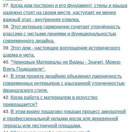
37.
Когда дом построен и его фундамент, стены и крыша
надежно стоят на своем месте, наступает не менее
важный этап - внутренняя отделка.
38.
Этот интерьер гармонично сочетает утончённость
классики с чистыми линиями и функциональностью
современного дизайна.
39.
Этот дом - настоящее воплощение исторического
шарма и уюта.
40.
"Черновые Материалы не Видны - Значит, Можно
Взять Подешевле".
41.
В этом проекте дизайнер объединил лаконичность
современных интерьеров с изысканной утонченностью
французского стиля.
42.
Когда работа с материалом в искусство
превращается?
43.
В этом видео пошагово показан процесс аккуратной
и профессиональной укладки досок для деревянной
террасы или лестничной площадки.